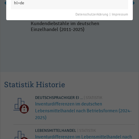
hl=de
Datenschutzerklärung
|
Impressum
Inventurverluste durch
Kundendiebstähle im deutschen
Einzelhandel (2011-2025)
Statistik Historie
DEUTSCHSPRACHIGER EI ...
| STATISTIK
Inventurdifferenzen im deutschen
Lebensmittelhandel nach Betriebsformen (2024-
2025)
LEBENSMITTELHANDEL
| STATISTIK
Inventurdifferenzen im Lebensmittelhandel nach