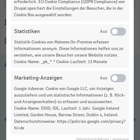
Katalogisierung
erforderlich. EU Cookie Compliance (GDPR Compliance) von
Drupal speichert die Einstellungen der Besucher, die in der
Cookie Box ausgewählt wurden.
Lesehilfe
Statistiken
Informationen zur Statistik
Statistik-Cookies von Matomo On-Premise erfassen
Informationen anonym. Diese Informationen helfen uns zu
verstehen, wie unsere Besucher unsere Website nutzen.
Ausgewählte Statistiken
Cookie-Name: _pk_*.* Cookie-Laufzeit: 13 Monate
Marketing-Anzeigen
Google Adsense: Cookie von Google LLC, um Anzeigen
auszuliefern und um statistische Informationen (z. B. Klick-
und Anzeigeverhalten) zu erfassen und auszuwerten.
Cookie-Name: DSID, IDE, Laufzeit: 1 Jahr. Google Ireland
Limited, Gordon House, Barrow Street, Dublin 4, Ireland.
Datenschutzhinweise: https://policies.google.com/privacy?
hl=de
Top 6 der Handelsgastronomie in
Datenschutzerklärung
|
Impressum