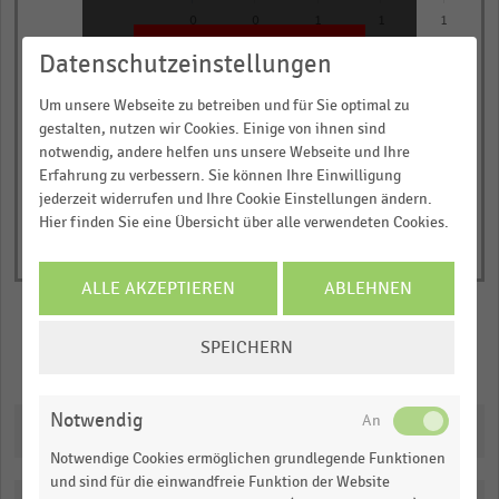
chart
0
0
1
1
1
has
JETZT INFORMIEREN
Datenschutzeinstellungen
Nettoumsatz in Millionen Euro
1
© Handelsdaten 2026
Y
End
Um unsere Webseite zu betreiben und für Sie optimal zu
of
axis
gestalten, nutzen wir Cookies. Einige von ihnen sind
interactive
displaying
notwendig, andere helfen uns unsere Webseite und Ihre
chart
Erfahrung zu verbessern. Sie können Ihre Einwilligung
Nettoumsatz
jederzeit widerrufen und Ihre Cookie Einstellungen ändern.
in
Hier finden Sie eine Übersicht über alle verwendeten Cookies.
Millionen
Euro.
ALLE AKZEPTIEREN
ABLEHNEN
Range:
0
COOKIE-
to
SPEICHERN
Merken
Teilen
EINSTELLUNGEN
1.059345.
ÄNDERN
View
Notwendig
as
Downloads
data
table.
Notwendige Cookies ermöglichen grundlegende Funktionen
und sind für die einwandfreie Funktion der Website