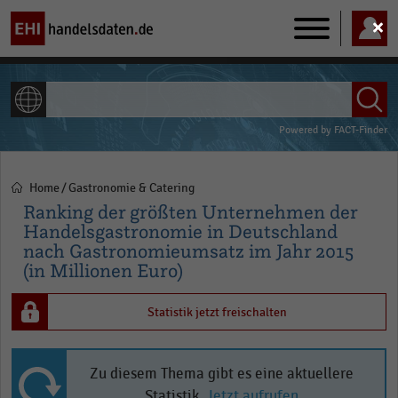
Main
navigation
ALLE INHALTE
Powered by
FACT-Finder
Home
Gastronomie & Catering
Pfadnavigation
Ranking der größten Unternehmen der
Handelsgastronomie in Deutschland
nach Gastronomieumsatz im Jahr 2015
(in Millionen Euro)
Statistik jetzt freischalten
Zu diesem Thema gibt es eine aktuellere
Statistik.
Jetzt aufrufen