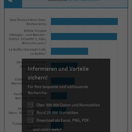
Bar
Chart
graphic.
chart
Ikea Deutschland (Ikea-
Restaurants)
with
Edeka-Gruppe
8
(Metzger- und Baecker-
bars.
Imbiss: Schaefer's, K&U,
Wünsche usw.)*
The
Le Buffet (Karstadt Café,
chart
Le Buffet)*
has
Dinea Gastronomie
(Dinea, Petersilie,
Informieren und Vorteile
1
Leonhard's)*
X
sichern!
Globus Holding (SB-
axis
Warenhäuser Globus)*
Für Ihre bequeme und umfassende
displaying
Recherche:
Kaufland Gaststätten
categories.
Betriebe (Kaufland)*
Über 300.000 Daten und Kennzahlen
Range:
XXXLutz (XXXLutz,
Rund 25.000 Statistiken
8
Mann, Moemax, Hiendl)*
categories.
Download als Excel, PNG, PDF
Tchibo GmbH (Tchibo
The
Coffeebars)*
… und vieles mehr!