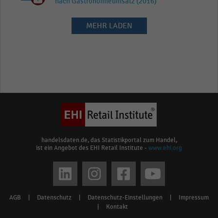
nach Gastronomieumsatz (2016)
MEHR LADEN
handelsdaten.de, das Statistikportal zum Handel,
ist ein Angebot des EHI Retail Institute -
www.ehi.org
Social
media
AGB
|
Datenschutz
|
Datenschutz-Einstellungen
|
Impressum
Footer
links
|
Kontakt