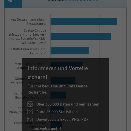
Bar
Chart
graphic.
chart
Ikea Deutschland (Ikea-
Restaurants)
with
Edeka-Gruppe
8
(Metzger- und Baecker-
bars.
Imbiss: Schaefer's, K&U,
Wünsche usw.)*
The
Le Buffet (Karstadt Café,
chart
Le Buffet)*
has
Metro Group (Dinea,
Informieren und Vorteile
1
Grillpfanne, Metro)*
X
sichern!
Globus Holding (SB-
axis
Warenhäuser Globus)*
Für Ihre bequeme und umfassende
displaying
Recherche:
Kaufland Gaststätten
categories.
Betriebe (Kaufland)*
Über 300.000 Daten und Kennzahlen
Range:
XXXLutz (XXXLutz,
Rund 25.000 Statistiken
8
Mann, Moemax, Hiendl)*
categories.
Download als Excel, PNG, PDF
Tchibo GmbH (Tchibo
The
Coffeebars)*
… und vieles mehr!