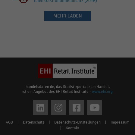
nach Gastronomieumsatz (2016)
MEHR LADEN
handelsdaten.de, das Statistikportal zum Handel,
ist ein Angebot des EHI Retail Institute -
www.ehi.org
Social
media
AGB
|
Datenschutz
|
Datenschutz-Einstellungen
|
Impressum
Footer
links
|
Kontakt