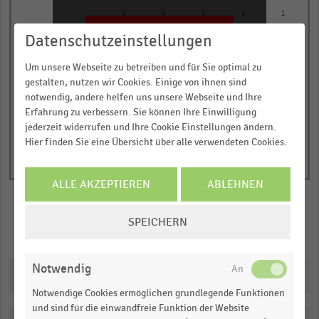
chart
0
0
1
1
1
has
JETZT INFORMIEREN
Datenschutzeinstellungen
Nettoumsatz in Millionen Euro
1
© Handelsdaten 2026
Y
End
Um unsere Webseite zu betreiben und für Sie optimal zu
of
axis
gestalten, nutzen wir Cookies. Einige von ihnen sind
interactive
displaying
notwendig, andere helfen uns unsere Webseite und Ihre
chart
Erfahrung zu verbessern. Sie können Ihre Einwilligung
Nettoumsatz
jederzeit widerrufen und Ihre Cookie Einstellungen ändern.
in
Hier finden Sie eine Übersicht über alle verwendeten Cookies.
Millionen
Euro.
ALLE AKZEPTIEREN
ABLEHNEN
Range:
0
COOKIE-
to
SPEICHERN
Merken
Teilen
EINSTELLUNGEN
1.065435.
ÄNDERN
View
Notwendig
as
Downloads
data
table.
Notwendige Cookies ermöglichen grundlegende Funktionen
und sind für die einwandfreie Funktion der Website