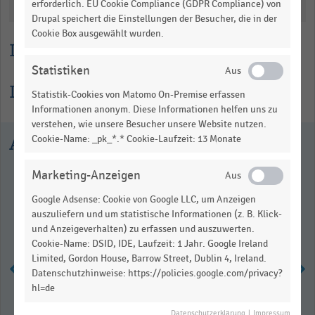
Katalogisierung
erforderlich. EU Cookie Compliance (GDPR Compliance) von
Drupal speichert die Einstellungen der Besucher, die in der
Cookie Box ausgewählt wurden.
Lesehilfe
Statistiken
Informationen zur Statistik
Statistik-Cookies von Matomo On-Premise erfassen
Informationen anonym. Diese Informationen helfen uns zu
verstehen, wie unsere Besucher unsere Website nutzen.
Ausgewählte Statistiken
Cookie-Name: _pk_*.* Cookie-Laufzeit: 13 Monate
Marketing-Anzeigen
Google Adsense: Cookie von Google LLC, um Anzeigen
auszuliefern und um statistische Informationen (z. B. Klick-
und Anzeigeverhalten) zu erfassen und auszuwerten.
Cookie-Name: DSID, IDE, Laufzeit: 1 Jahr. Google Ireland
Limited, Gordon House, Barrow Street, Dublin 4, Ireland.
Datenschutzhinweise: https://policies.google.com/privacy?
hl=de
Top 6 der Handelsgastronomie in
Datenschutzerklärung
|
Impressum