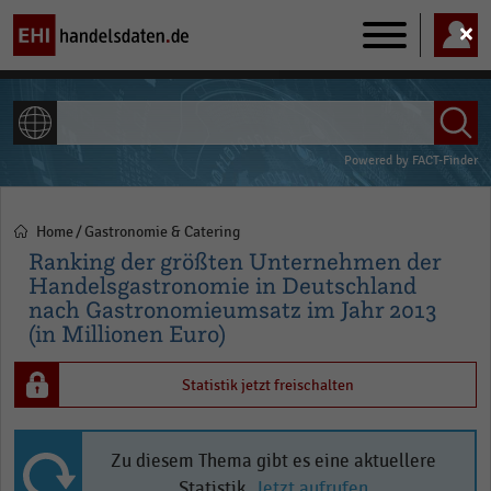
Main
navigation
ALLE INHALTE
Powered by
FACT-Finder
Home
Gastronomie & Catering
Pfadnavigation
Ranking der größten Unternehmen der
Handelsgastronomie in Deutschland
nach Gastronomieumsatz im Jahr 2013
(in Millionen Euro)
Statistik jetzt freischalten
Zu diesem Thema gibt es eine aktuellere
Statistik.
Jetzt aufrufen