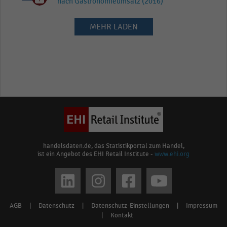
nach Gastronomieumsatz (2016)
MEHR LADEN
handelsdaten.de, das Statistikportal zum Handel,
ist ein Angebot des EHI Retail Institute -
www.ehi.org
Social
media
AGB
|
Datenschutz
|
Datenschutz-Einstellungen
|
Impressum
Footer
links
|
Kontakt