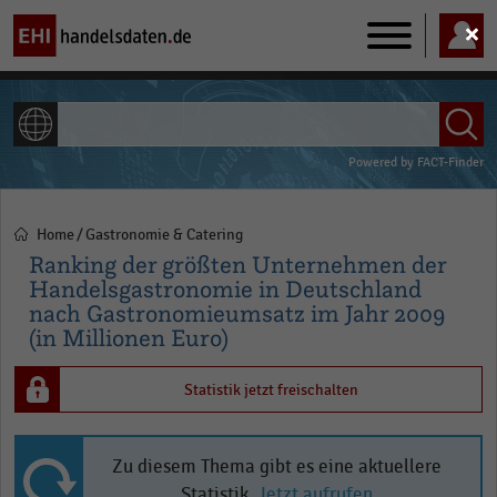
Main
navigation
ALLE INHALTE
Powered by
FACT-Finder
Home
Gastronomie & Catering
Pfadnavigation
Ranking der größten Unternehmen der
Handelsgastronomie in Deutschland
nach Gastronomieumsatz im Jahr 2009
(in Millionen Euro)
Statistik jetzt freischalten
Zu diesem Thema gibt es eine aktuellere
Statistik.
Jetzt aufrufen