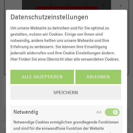
chart
0
0
1
1
1
has
JETZT INFORMIEREN
Datenschutzeinstellungen
Nettoumsatz in Millionen Euro
1
© Handelsdaten 2026
Y
End
Um unsere Webseite zu betreiben und für Sie optimal zu
of
axis
gestalten, nutzen wir Cookies. Einige von ihnen sind
interactive
displaying
notwendig, andere helfen uns unsere Webseite und Ihre
chart
Erfahrung zu verbessern. Sie können Ihre Einwilligung
Nettoumsatz
jederzeit widerrufen und Ihre Cookie Einstellungen ändern.
in
Hier finden Sie eine Übersicht über alle verwendeten Cookies.
Millionen
Euro.
ALLE AKZEPTIEREN
ABLEHNEN
Range:
0
COOKIE-
to
SPEICHERN
Merken
Teilen
EINSTELLUNGEN
1.022175.
ÄNDERN
View
Notwendig
as
Downloads
data
table.
Notwendige Cookies ermöglichen grundlegende Funktionen
und sind für die einwandfreie Funktion der Website