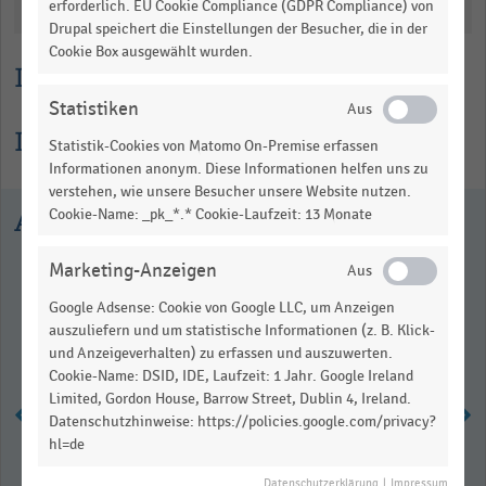
Katalogisierung
erforderlich. EU Cookie Compliance (GDPR Compliance) von
Drupal speichert die Einstellungen der Besucher, die in der
Cookie Box ausgewählt wurden.
Lesehilfe
Statistiken
Informationen zur Statistik
Statistik-Cookies von Matomo On-Premise erfassen
Informationen anonym. Diese Informationen helfen uns zu
verstehen, wie unsere Besucher unsere Website nutzen.
Ausgewählte Statistiken
Cookie-Name: _pk_*.* Cookie-Laufzeit: 13 Monate
Marketing-Anzeigen
Google Adsense: Cookie von Google LLC, um Anzeigen
auszuliefern und um statistische Informationen (z. B. Klick-
und Anzeigeverhalten) zu erfassen und auszuwerten.
Cookie-Name: DSID, IDE, Laufzeit: 1 Jahr. Google Ireland
Limited, Gordon House, Barrow Street, Dublin 4, Ireland.
Datenschutzhinweise: https://policies.google.com/privacy?
hl=de
Top 6 der Handelsgastronomie in
Datenschutzerklärung
|
Impressum