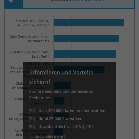
Bar
Chart
graphic.
chart
Metro Group (Dinea,
Grillpfanne, Metro)*
with
8
Ikea Deutschland (Ikea-
bars.
Restaurants)
The
Le Buffet (Karstadt Café,
chart
Le Buffet)*
has
Edeka-Gruppe
(Metzger- und Baecker-
Informieren und Vorteile
1
Imbiss: Schaefer's, K&U,
Wünsche usw.)*
X
sichern!
Globus Holding (SB-
axis
Warenhäuser Globus)*
Für Ihre bequeme und umfassende
displaying
Recherche:
Tchibo GmbH (Tchibo
categories.
Coffeebars)*
Über 300.000 Daten und Kennzahlen
Range:
XXXLutz (XXXLutz,
Rund 25.000 Statistiken
8
Mann, Moemax, Hiendl)*
categories.
Download als Excel, PNG, PDF
Kaufland Gaststätten
The
Betriebe (Kaufland)*
… und vieles mehr!