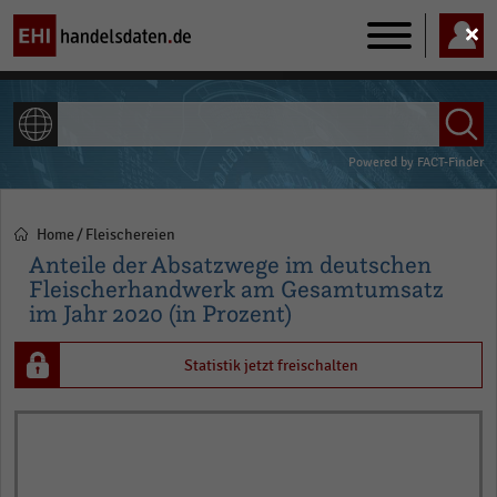
Main
navigation
ALLE INHALTE
Powered by
FACT-Finder
Home
Fleischereien
Pfadnavigation
Anteile der Absatzwege im deutschen
Fleischerhandwerk am Gesamtumsatz
im Jahr 2020 (in Prozent)
Statistik jetzt freischalten
Pie
Chart
graphic.
chart
with