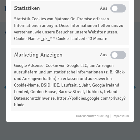
Informationen zur Statistik
Statistiken
Statistik-Cookies von Matomo On-Premise erfassen
Informationen anonym. Diese Informationen helfen uns zu
Ausgewählte Statistiken
verstehen, wie unsere Besucher unsere Website nutzen.
Cookie-Name: _pk_*.* Cookie-Laufzeit: 13 Monate
Marketing-Anzeigen
Google Adsense: Cookie von Google LLC, um Anzeigen
auszuliefern und um statistische Informationen (z. B. Klick-
und Anzeigeverhalten) zu erfassen und auszuwerten.
Cookie-Name: DSID, IDE, Laufzeit: 1 Jahr. Google Ireland
Limited, Gordon House, Barrow Street, Dublin 4, Ireland.
Datenschutzhinweise: https://policies.google.com/privacy?
Absatzwege der
hl=de
fleischerhandwerklichen Betriebe in
Deutschland (2020)
Datenschutzerklärung
|
Impressum