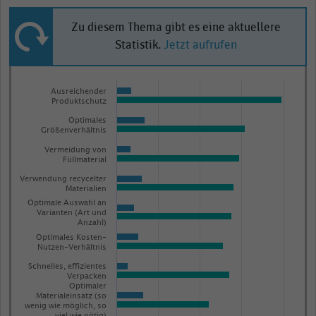
Zu diesem Thema gibt es eine aktuellere
Statistik.
Jetzt aufrufen
Bar
Chart
graphic.
Ausreichender
chart
Produktschutz
with
Optimales
2
Größenverhältnis
data
Vermeidung von
series.
Füllmaterial
The
Verwendung recycelter
chart
Materialien
Optimale Auswahl an
has
Varianten (Art und
Anzahl)
1
Optimales Kosten-
X
Nutzen-Verhältnis
axis
Schnelles, effizientes
displaying
Verpacken
Optimaler
categories.
Materialeinsatz (so
wenig wie möglich, so
Range: