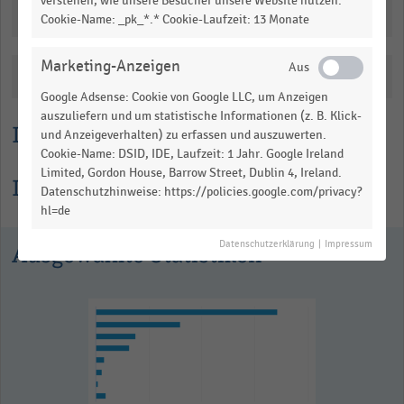
verstehen, wie unsere Besucher unsere Website nutzen.
Downloads
Cookie-Name: _pk_*.* Cookie-Laufzeit: 13 Monate
Marketing-Anzeigen
Katalogisierung
Google Adsense: Cookie von Google LLC, um Anzeigen
auszuliefern und um statistische Informationen (z. B. Klick-
Lesehilfe
und Anzeigeverhalten) zu erfassen und auszuwerten.
Cookie-Name: DSID, IDE, Laufzeit: 1 Jahr. Google Ireland
Limited, Gordon House, Barrow Street, Dublin 4, Ireland.
Informationen zur Statistik
Datenschutzhinweise: https://policies.google.com/privacy?
hl=de
Datenschutzerklärung
|
Impressum
Ausgewählte Statistiken