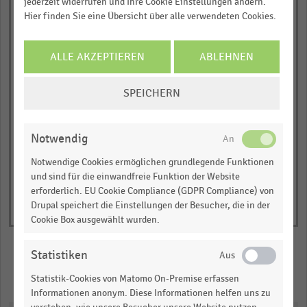
0
jederzeit widerrufen und Ihre Cookie Einstellungen ändern.
Lösung für
Hier finden Sie eine Übersicht über alle verwendeten Cookies.
to
temperaturgeführte
Waren
1.03992.
0,00
0,25
0,50
0,75
1,00
View
ALLE AKZEPTIEREN
ABLEHNEN
as
Anteil der befragten Online-Händler in Prozent
data
COOKIE-
table.
Aktuelle Maßnahmen zur Optimierung
Besonders wichtig
SPEICHERN
EINSTELLUNGEN
© Handelsdaten 2026
End
ÄNDERN
of
Notwendig
interactive
chart
Notwendige Cookies ermöglichen grundlegende Funktionen
und sind für die einwandfreie Funktion der Website
erforderlich. EU Cookie Compliance (GDPR Compliance) von
Drupal speichert die Einstellungen der Besucher, die in der
Cookie Box ausgewählt wurden.
Statistiken
Merken
Teilen
Statistik-Cookies von Matomo On-Premise erfassen
Informationen anonym. Diese Informationen helfen uns zu