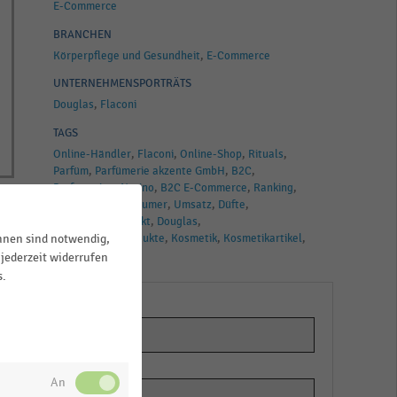
E-Commerce
BRANCHEN
Körperpflege und Gesundheit
E-Commerce
UNTERNEHMENSPORTRÄTS
Douglas
Flaconi
TAGS
Online-Händler
Flaconi
Online-Shop
Rituals
Parfüm
Parfümerie akzente GmbH
B2C
Parfümerien
Notino
B2C E-Commerce
Ranking
Business-to-Consumer
Umsatz
Düfte
E-Commerce-Markt
Douglas
Körperpflegeprodukte
Kosmetik
Kosmetikartikel
ihnen sind notwendig,
Online-Handel
jederzeit widerrufen
s.