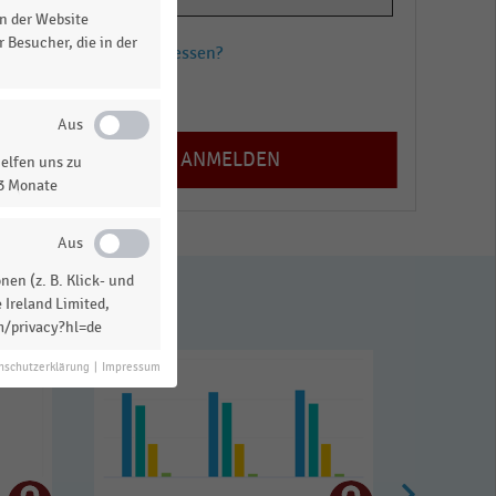
n der Website
 Besucher, die in der
Passwort vergessen?
Registrieren
elfen uns zu
13 Monate
en (z. B. Klick- und
 Ireland Limited,
m/privacy?hl=de
nschutzerklärung
|
Impressum