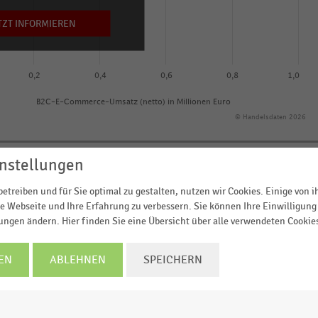
TZT INFORMIEREN
0,2
0,4
0,6
0,8
1,0
B2C-E-Commerce-Umsatz (netto) in Millionen Euro
© Handelsdaten 2026
nstellungen
etreiben und für Sie optimal zu gestalten, nutzen wir Cookies. Einige von 
(netto) der größten Online-Shops für Parfum und
e Webseite und Ihre Erfahrung zu verbessern. Sie können Ihre Einwilligung 
ionen Euro) auf. Spitzenreiter im 2022er-Ranking der
lungen ändern. Hier finden Sie eine Übersicht über alle verwendeten Cookie
ibt weiterhin der
Online-Shop von Douglas
mit einem
EN
ABLEHNEN
SPEICHERN