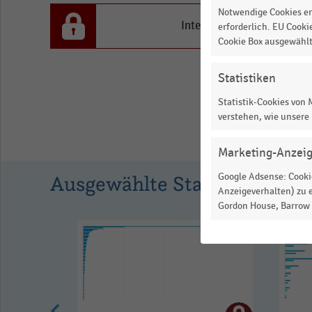
in
Notwendige Cookies er
Millionen
Interesse an den Inhalten
erforderlich. EU Cooki
Cookie Box ausgewähl
Euro.
Range:
Statistiken
0
to
Statistik-Cookies von
verstehen, wie unsere
1.00044.
View
Marketing-Anzei
as
data
Ausgewählte Statistiken
Google Adsense: Cookie
table.
Anzeigeverhalten) zu e
Gordon House, Barrow S