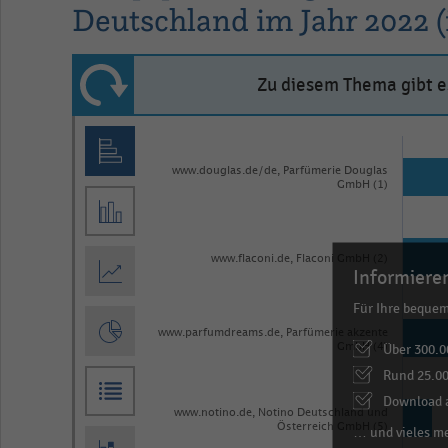
Deutschland im Jahr 2022 (
Zu diesem Thema gibt es
Bar
Chart
graphic.
chart
www.douglas.de/de, Parfümerie Douglas
with
GmbH (1)
5
bars.
The
www.flaconi.de, Flaconi GmbH (2)
Informieren
chart
Für Ihre beque
has
www.parfumdreams.de, Parfümerie akzente
1
Über 300.0
GmbH (4)
X
Rund 25.00
axis
Download a
www.notino.de, Notino Deutschland und
displaying
Österreich GmbH (5)
… und vieles m