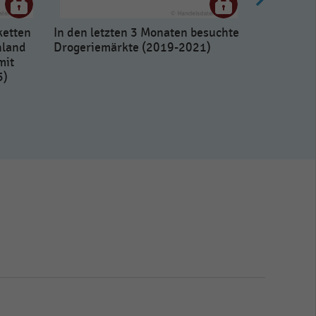
ketten
In den letzten 3 Monaten besuchte
hland
Drogeriemärkte (2019-2021)
mit
5)
Kundenzuf
Drogeriem