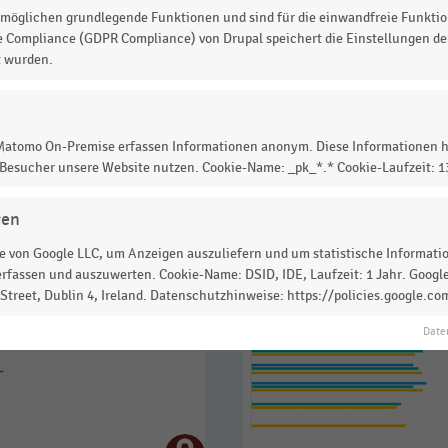
möglichen grundlegende Funktionen und sind für die einwandfreie Funktio
 zur Statistik? Jetzt einloggen oder
informieren
e Compliance (GDPR Compliance) von Drupal speichert die Einstellungen der
t wurden.
 Matomo On-Premise erfassen Informationen anonym. Diese Informationen h
 Besucher unsere Website nutzen. Cookie-Name: _pk_*.* Cookie-Laufzeit: 
gen
 von Google LLC, um Anzeigen auszuliefern und um statistische Information
rfassen und auszuwerten. Cookie-Name: DSID, IDE, Laufzeit: 1 Jahr. Google
treet, Dublin 4, Ireland. Datenschutzhinweise: https://policies.google.co
Date