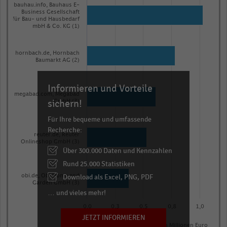
graphic.
chart
bauhau.info, Bauhaus E-
Business Gesellschaft
with
für Bau- und Hausbedarf
5
mbH & Co. KG (1)
bars.
The
hornbach.de, Hornbach
Baumarkt AG (2)
chart
has
Informieren und Vorteile
1
megabad.com, Megabad
X
sichern!
GmbH (3)
axis
Für Ihre bequeme und umfassende
displaying
Recherche:
reuter.de, Reuter
categories.
Onlineshop GmbH (3)
Über 300.000 Daten und Kennzahlen
Range:
Rund 25.000 Statistiken
5
categories.
Download als Excel, PNG, PDF
obi.de, Obi Home and
Garden GmbH (3)
The
… und vieles mehr!
chart
0,0
0,3
0,5
0,8
1,0
has
JETZT INFORMIEREN
E-Commerce-Nettoumsatz in Millionen Euro