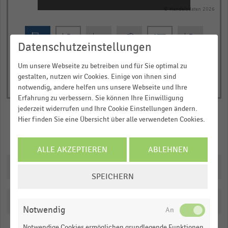
1
© Handelsdaten 2026
Y
End
of
axis
interactive
displaying
chart
Datenschutzeinstellungen
E-
Commerce-
Um unsere Webseite zu betreiben und für Sie optimal zu
gestalten, nutzen wir Cookies. Einige von ihnen sind
Nettoumsatz
notwendig, andere helfen uns unsere Webseite und Ihre
in
Erfahrung zu verbessern. Sie können Ihre Einwilligung
Millionen
jederzeit widerrufen und Ihre Cookie Einstellungen ändern.
Euro.
Hier finden Sie eine Übersicht über alle verwendeten Cookies.
Range:
Merken
Teilen
0
ALLE AKZEPTIEREN
ABLEHNEN
to
Downloads
1.076775.
COOKIE-
SPEICHERN
View
EINSTELLUNGEN
as
ÄNDERN
data
Katalogisierung
table.
Notwendig
Notwendige Cookies ermöglichen grundlegende Funktionen