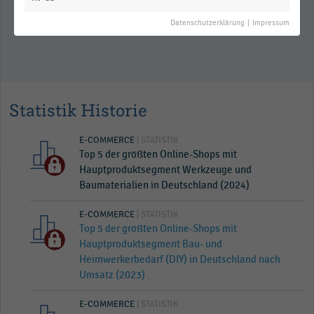
Datenschutzerklärung
|
Impressum
Statistik Historie
E-COMMERCE
| STATISTIK
Top 5 der größten Online-Shops mit
Hauptproduktsegment Werkzeuge und
Baumaterialien in Deutschland (2024)
E-COMMERCE
| STATISTIK
Top 5 der größten Online-Shops mit
Hauptproduktsegment Bau- und
Heimwerkerbedarf (DIY) in Deutschland nach
Umsatz (2023)
E-COMMERCE
| STATISTIK