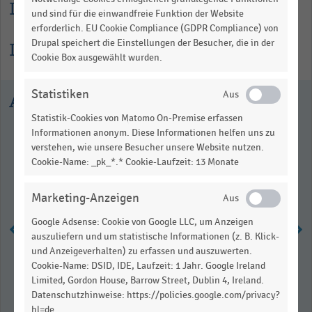
Lesehilfe
und sind für die einwandfreie Funktion der Website
erforderlich. EU Cookie Compliance (GDPR Compliance) von
Drupal speichert die Einstellungen der Besucher, die in der
Informationen zur Statistik
Cookie Box ausgewählt wurden.
Statistiken
Ausgewählte Statistiken
Statistik-Cookies von Matomo On-Premise erfassen
Informationen anonym. Diese Informationen helfen uns zu
verstehen, wie unsere Besucher unsere Website nutzen.
Cookie-Name: _pk_*.* Cookie-Laufzeit: 13 Monate
Marketing-Anzeigen
Google Adsense: Cookie von Google LLC, um Anzeigen
auszuliefern und um statistische Informationen (z. B. Klick-
und Anzeigeverhalten) zu erfassen und auszuwerten.
Top 6 der umsatzstärksten
Cookie-Name: DSID, IDE, Laufzeit: 1 Jahr. Google Ireland
Baumarktunternehmen in
Limited, Gordon House, Barrow Street, Dublin 4, Ireland.
Deutschland (2024)
Datenschutzhinweise: https://policies.google.com/privacy?
hl=de