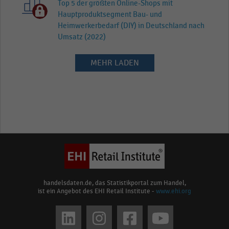
Top 5 der größten Online-Shops mit
Hauptproduktsegment Bau- und
Heimwerkerbedarf (DIY) in Deutschland nach
Umsatz (2022)
MEHR LADEN
handelsdaten.de, das Statistikportal zum Handel,
ist ein Angebot des EHI Retail Institute -
www.ehi.org
Social