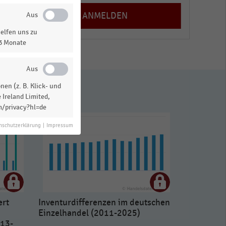
elfen uns zu
13 Monate
en (z. B. Klick- und
 Ireland Limited,
m/privacy?hl=de
nschutzerklärung
|
Impressum
ert
Inventurdifferenzen im deutschen
Einzelhandel (2011-2025)
013-