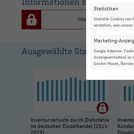
Informationen zur Statistik
Statistiken
Statistik-Cookies von
Interesse an den Inhalten
verstehen, wie unsere
Marketing-Anzei
Ausgewählte Statistiken
Google Adsense: Cookie
Anzeigeverhalten) zu e
Gordon House, Barrow S
Inventurverluste durch Diebstähle
Invent
im deutschen Einzelhandel (2011-
Kunden
2025)
Einzel