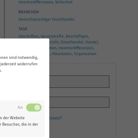
Inventurdifferenzen
Sicherheit
BRANCHEN
Deutschsprachiger Einzelhandel
TAGS
Abschriften
Servicekräfte
Beschäftigte
Verursacher
Diebstahl
Einzelhandel
Handel
Handelsunternehmen
Inventurdifferenzen
Kunden
Lieferant
Mitarbeiter
Organisation
ihnen sind notwendig,
jederzeit widerrufen
s.
Passwort vergessen?
n der Website
 Besucher, die in der
Registrieren