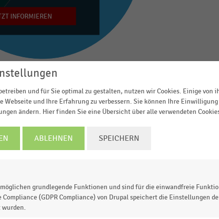
TZT INFORMIEREN
nstellungen
© Handelsdaten 2026
etreiben und für Sie optimal zu gestalten, nutzen wir Cookies. Einige von 
e Webseite und Ihre Erfahrung zu verbessern. Sie können Ihre Einwilligung 
lungen ändern. Hier finden Sie eine Übersicht über alle verwendeten Cookie
EN
ABLEHNEN
SPEICHERN
g der Inventurdifferenzen in den Unternehmen des
rursachergruppen. Die Daten beruhen auf der
im deutschen Einzelhandel im Rahmen der Studie
g der Handelsexperten entfallen im Durchschnitt aller
möglichen grundlegende Funktionen und sind für die einwandfreie Funktio
uste im deutschen Einzelhandel auf
Kundendiebstähle
.
e Compliance (GDPR Compliance) von Drupal speichert die Einstellungen der
t wurden.