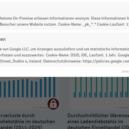
 Matomo On-Premise erfassen Informationen anonym. Diese Informationen h
 zur Statistik? Jetzt einloggen oder
informieren
 Besucher unsere Website nutzen. Cookie-Name: _pk_*.* Cookie-Laufzeit: 
gen
 von Google LLC, um Anzeigen auszuliefern und um statistische Information
rfassen und auszuwerten. Cookie-Name: DSID, IDE, Laufzeit: 1 Jahr. Google
treet, Dublin 4, Ireland. Datenschutzhinweise: https://policies.google.co
Date
urverluste durch
Durchschnittlicher Warenw
diebstähle im deutschen
eines Ladendiebstahls im
handel (2011-2025)
deutschen Einzelhandel (2