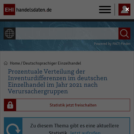
Main
navigation
ALLE INHALTE
Powered by
FACT-Finder
Home
Deutschsprachiger Einzelhandel
Pfadnavigation
Prozentuale Verteilung der
Inventurdifferenzen im deutschen
Einzelhandel im Jahr 2021 nach
Verursachergruppen
Statistik jetzt freischalten
Zu diesem Thema gibt es eine aktuellere
Statistik.
Jetzt aufrufen