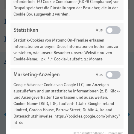
Katalogisierung
erforderlich. EU Cookie Compliance (GDPR Compliance) von
Drupal speichert die Einstellungen der Besucher, die in der
Cookie Box ausgewählt wurden.
Lesehilfe
Statistiken
Informationen zur Statistik
Statistik-Cookies von Matomo On-Premise erfassen
Informationen anonym. Diese Informationen helfen uns zu
verstehen, wie unsere Besucher unsere Website nutzen.
Ausgewählte Statistiken
Cookie-Name: _pk_*.* Cookie-Laufzeit: 13 Monate
Marketing-Anzeigen
Google Adsense: Cookie von Google LLC, um Anzeigen
auszuliefern und um statistische Informationen (z. B. Klick-
und Anzeigeverhalten) zu erfassen und auszuwerten.
Cookie-Name: DSID, IDE, Laufzeit: 1 Jahr. Google Ireland
Limited, Gordon House, Barrow Street, Dublin 4, Ireland.
Datenschutzhinweise: https://policies.google.com/privacy?
hl=de
Inventurverluste durch Diebstähle
Datenschutzerklärung
|
Impressum