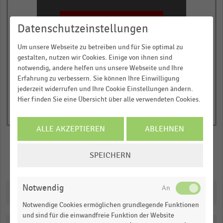
JETZT INFORMIEREN
Datenschutzeinstellungen
© Handelsdaten 2026
End
Um unsere Webseite zu betreiben und für Sie optimal zu
of
gestalten, nutzen wir Cookies. Einige von ihnen sind
interactive
notwendig, andere helfen uns unsere Webseite und Ihre
chart
Erfahrung zu verbessern. Sie können Ihre Einwilligung
jederzeit widerrufen und Ihre Cookie Einstellungen ändern.
Hier finden Sie eine Übersicht über alle verwendeten Cookies.
ALLE AKZEPTIEREN
ABLEHNEN
COOKIE-
SPEICHERN
Merken
Teilen
EINSTELLUNGEN
ÄNDERN
Notwendig
Downloads
Notwendige Cookies ermöglichen grundlegende Funktionen
und sind für die einwandfreie Funktion der Website