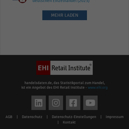
deutschen Einzelhandel (2023)
MEHR LADEN
handelsdaten.de, das Statistikportal zum Handel,
ist ein Angebot des EHI Retail Institute -
www.ehi.org
Social
media
AGB
|
Datenschutz
|
Datenschutz-Einstellungen
|
Impressum
Footer
links
|
Kontakt