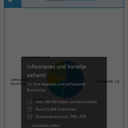
Pie
Chart
graphic.
chart
with
4
slices.
View
as
data
Organisation: 0,4
table.
Informieren und Vorteile
sichern!
Lieferanten/
Kundschaft: 1,0
Für Ihre bequeme und umfassende
Servicekräfte: 0,2
Recherche:
Personal: 0,3
Über 300.000 Daten und Kennzahlen
Rund 25.000 Statistiken
Download als Excel, PNG, PDF
… und vieles mehr!