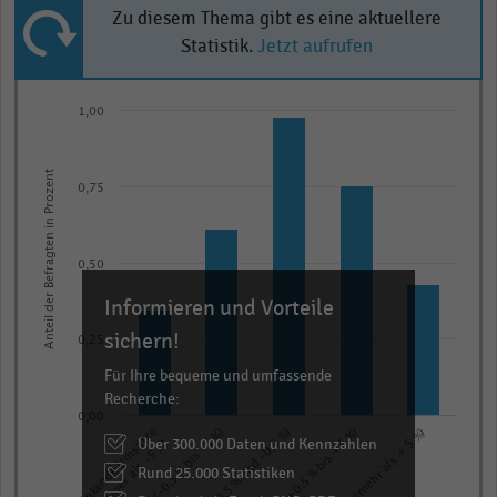
Zu diesem Thema gibt es eine aktuellere
Statistik.
Jetzt aufrufen
Bar
Chart
1,00
graphic.
chart
with
5
Anteil der Befragten in Prozent
0,75
bars.
The
chart
0,50
has
Informieren und Vorteile
1
X
sichern!
0,25
axis
Für Ihre bequeme und umfassende
displaying
Recherche:
categories.
0,00
Deutlich sinkende Umsätze
Über 300.000 Daten und Kennzahlen
Range:
(weniger als -5 %)
Rund 25.000 Statistiken
5