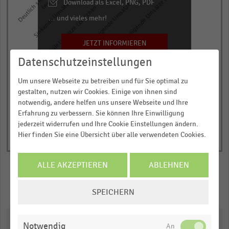
Steigende Umsätze (+0,5 % bis +5 %)
Sinkende Umsätze (-0,5 % bis -5 %)
Deutlich steigende Umsätze (mehr als + 5 %)
Stabile Umsätze (zwischen +0,5 % und -0,5 %)
categories.
Download als Excel, PNG, PDF
The
… und vieles mehr!
chart
has
JETZT INFORMIEREN
1
Datenschutzeinstellungen
© Handelsdaten 2026
Y
End
of
axis
Um unsere Webseite zu betreiben und für Sie optimal zu
interactive
displaying
gestalten, nutzen wir Cookies. Einige von ihnen sind
chart
notwendig, andere helfen uns unsere Webseite und Ihre
Anteil
Erfahrung zu verbessern. Sie können Ihre Einwilligung
der
jederzeit widerrufen und Ihre Cookie Einstellungen ändern.
Befragten
Hier finden Sie eine Übersicht über alle verwendeten Cookies.
in
Prozent.
ALLE AKZEPTIEREN
ABLEHNEN
Range:
0
COOKIE-
Merken
Teilen
SPEICHERN
to
EINSTELLUNGEN
1.02711.
ÄNDERN
Downloads
View
Notwendig
as