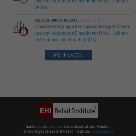
aus dem stationären Einzelhandel im 2. Halbjahr
(2024)
DEUTSCHSPRACHIGER EI ...
| STATISTIK
Umsatzerwartungen der Expansionsexpert:innen
aus dem stationären Einzelhandel im 2. Halbjahr
im Vergleich zum Vorjahr (2023)
MEHR LADEN
handelsdaten.de, das Statistikportal zum Handel,
ist ein Angebot des EHI Retail Institute -
www.ehi.org