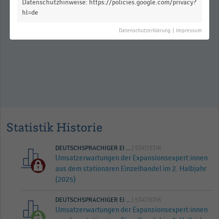
Datenschutzhinweise: https://policies.google.com/privacy?
Bedeutung einzelner
hl=de
Nachhaltigkeitsthemen für den
Einzelhandel (2022)
Datenschutzerklärung
|
Impressum
Statistik Historie
DEUTSCHSPRACHIGER EI ...
| STATISTIK
Umsatzerwartungen der Expansionsexpert:innen
aus dem stationären Einzelhandel im 2. Halbjahr
(2025)
DEUTSCHSPRACHIGER EI ...
| STATISTIK
Umsatzerwartungen der Expansionsexpert:innen