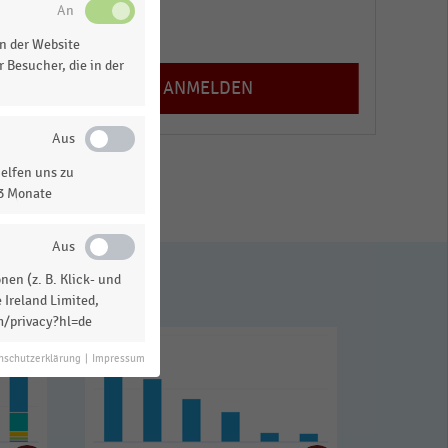
Registrieren
n der Website
 Besucher, die in der
elfen uns zu
13 Monate
en (z. B. Klick- und
 Ireland Limited,
m/privacy?hl=de
nschutzerklärung
|
Impressum