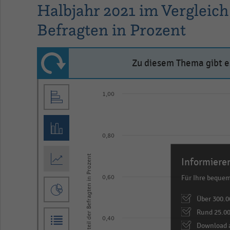
Halbjahr 2021 im Vergleich
Befragten in Prozent
Zu diesem Thema gibt es
Bar
Chart
1,00
graphic.
chart
with
5
bars.
0,80
The
Anteil der Befragten in Prozent
Informieren
chart
Für Ihre beque
0,60
has
1
Über 300.0
X
Rund 25.00
0,40
axis
Download a