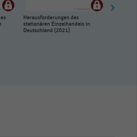
des
Herausforderungen des
n
stationären Einzelhandels in
Deutschland (2021)
Bedeutung
Nachhaltig
Immobilien
Einzelhand
Gastronom