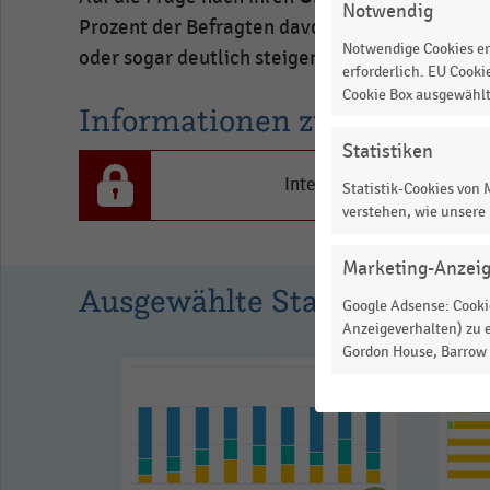
Notwendig
Prozent.
Prozent der Befragten davon aus, dass die Ums
Range:
Notwendige Cookies er
oder sogar deutlich steigen werden
(26 Prozen
erforderlich. EU Cooki
0
Cookie Box ausgewähl
Informationen zur Statistik
to
1.01955.
Statistiken
View
Interesse an den Inhalten
Statistik-Cookies von
as
data
verstehen, wie unsere
table.
Marketing-Anzei
Ausgewählte Statistiken
Google Adsense: Cookie
Anzeigeverhalten) zu e
Gordon House, Barrow S