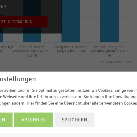
ehr!
TZT INFORMIEREN
ze (-0,5
Stabile Umsätze
Steigende Umsätze
Deutlich steigende
%)
(zwischen +0,5 % und -
(+0,5 % bis +5 %)
Umsätze (mehr als + 5
0,5 %)
%)
© Handelsdaten 2026
nstellungen
etreiben und für Sie optimal zu gestalten, nutzen wir Cookies. Einige von 
e Webseite und Ihre Erfahrung zu verbessern. Sie können Ihre Einwilligung 
er vom EHI im Auftrag der Hahn-Gruppe durchgeführten
lungen ändern. Hier finden Sie eine Übersicht über alle verwendeten Cookie
el 2021
die Antworten der befragten Expansionsexpert
ndel, der Gastronomie und der filialisierten
EN
ABLEHNEN
SPEICHERN
m 2. Halbjahr 2021 im Vergleich zum Vorjahr gehen 60