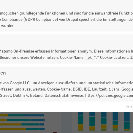
ätze der eigenen Vertriebslinien steigen
(34 Prozent)
möglichen grundlegende Funktionen und sind für die einwandfreie Funktio
t)
.
e Compliance (GDPR Compliance) von Drupal speichert die Einstellungen der
t wurden.
 zur Statistik? Jetzt einloggen oder
informieren
 Matomo On-Premise erfassen Informationen anonym. Diese Informationen h
 Besucher unsere Website nutzen. Cookie-Name: _pk_*.* Cookie-Laufzeit: 
gen
 von Google LLC, um Anzeigen auszuliefern und um statistische Information
rfassen und auszuwerten. Cookie-Name: DSID, IDE, Laufzeit: 1 Jahr. Google
treet, Dublin 4, Ireland. Datenschutzhinweise: https://policies.google.co
Date