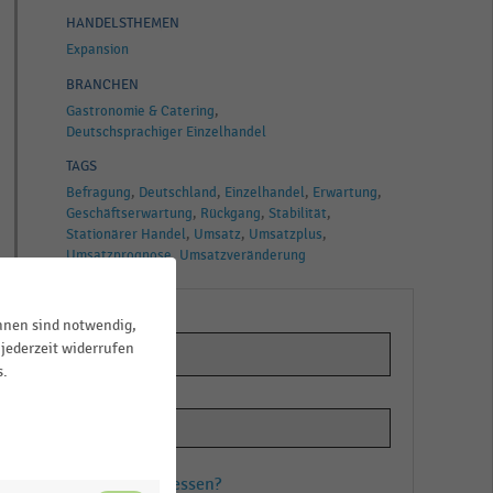
HANDELSTHEMEN
Expansion
BRANCHEN
Gastronomie & Catering
Deutschsprachiger Einzelhandel
TAGS
Befragung
Deutschland
Einzelhandel
Erwartung
Geschäftserwartung
Rückgang
Stabilität
Stationärer Handel
Umsatz
Umsatzplus
Umsatzprognose
Umsatzveränderung
ihnen sind notwendig,
jederzeit widerrufen
s.
en
Passwort vergessen?