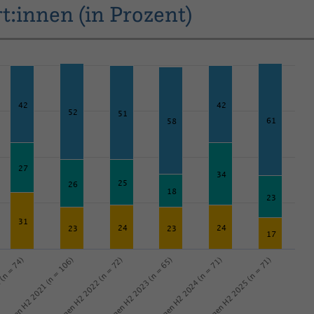
:innen (in Prozent)
42
42
52
51
61
58
27
34
25
26
18
23
31
24
24
23
23
17
 (n = 74)
Erwartungen H2 2023 (n = 65)
Erwartungen H2 2022 (n = 72)
Erwartungen H2 2025 (n = 71)
rtungen H2 2021 (n = 106)
Erwartungen H2 2024 (n = 71)