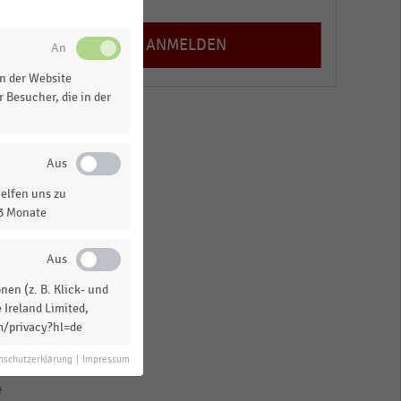
n der Website
 Besucher, die in der
elfen uns zu
13 Monate
 =
en (z. B. Klick- und
 Ireland Limited,
m/privacy?hl=de
nschutzerklärung
|
Impressum
e