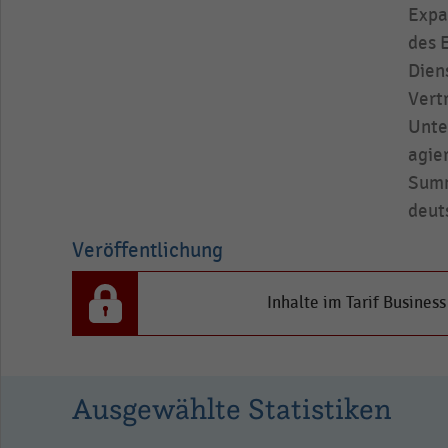
Expa
as
data
des 
table.
Dien
Vert
Unte
agie
Summ
deut
Veröffentlichung
Inhalte im Tarif Busines
Ausgewählte Statistiken