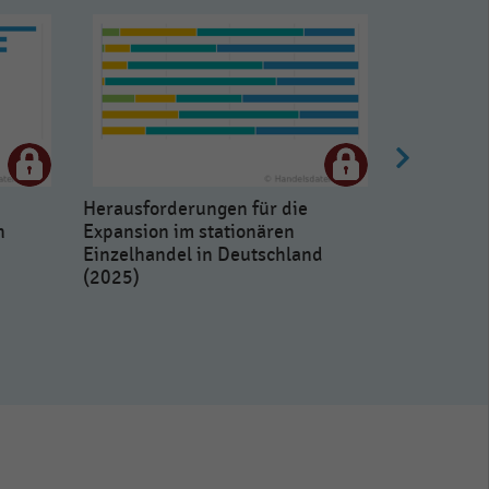
Herausforderungen für die
n
Expansion im stationären
Einzelhandel in Deutschland
(2025)
Einschätzu
Entwicklun
deutschen