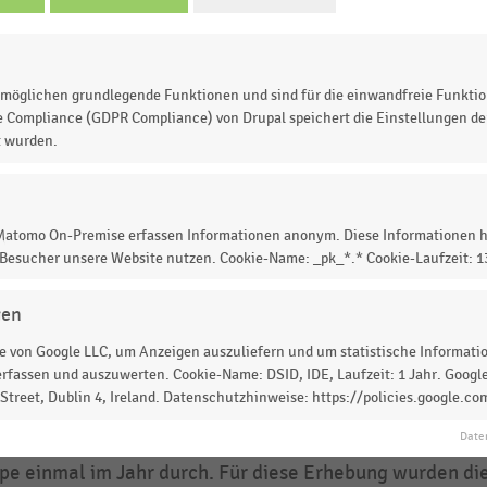
Whitepaper „Expansionstrends 2025“
möglichen grundlegende Funktionen und sind für die einwandfreie Funktio
e Compliance (GDPR Compliance) von Drupal speichert die Einstellungen der
etail Institute
t wurden.
-2025
schland
 Matomo On-Premise erfassen Informationen anonym. Diese Informationen h
ne-Befragung
 Besucher unsere Website nutzen. Cookie-Name: _pk_*.* Cookie-Laufzeit: 
 n = 47; 2018: n = 65; 2019: n = 68, 2020: n = 74; 2021: n
gen
2022: n = 72; 2023: n = 65; 2024: n = 71; 2025: n = 71.
 von Google LLC, um Anzeigen auszuliefern und um statistische Information
ichungen von 100 Prozent sind rundungsbedingt.
rfassen und auszuwerten. Cookie-Name: DSID, IDE, Laufzeit: 1 Jahr. Google
treet, Dublin 4, Ireland. Datenschutzhinweise: https://policies.google.co
rmationen zur Befragung 2025:
EHI führt die Befragung in Kooperation mit der Hahn
Date
pe einmal im Jahr durch. Für diese Erhebung wurden di