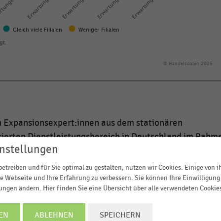
Gleich viele Filialen
Weniger Filialen
gt.
© Handelsdaten 2026
en Expansionsexpert:innen aus dem stationären
isierten Dienstleistungsbereich in Deutschland im Rahm
nstellungen
hgeführten Studie
„Expansionstrends 2025“
auf die Frag
ebslinie entwickelt
(Anteil der Befragten in Prozent). Zu
etreiben und für Sie optimal zu gestalten, nutzen wir Cookies. Einige von 
esbefragungen angegeben.
e Webseite und Ihre Erfahrung zu verbessern. Sie können Ihre Einwilligung 
lungen ändern. Hier finden Sie eine Übersicht über alle verwendeten Cookie
de des Jahres ihr Filialnetz
auszubauen
.
EN
ABLEHNEN
SPEICHERN