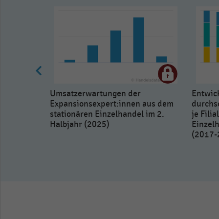
Umsatzerwartungen der
Entwic
Expansionsexpert:innen aus dem
durchsc
stationären Einzelhandel im 2.
je Fili
Halbjahr (2025)
Einzel
(2017-
stigen
tlagen im
 (2025)