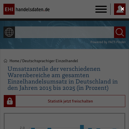
Main
navigation
ALLE INHALTE
Powered by
FACT-Finder
Home
Deutschsprachiger Einzelhandel
Pfadnavigation
Umsatzanteile der verschiedenen
Warenbereiche am gesamten
Einzelhandelsumsatz in Deutschland in
den Jahren 2015 bis 2025 (in Prozent)
Statistik jetzt freischalten
Bar
Chart
graphic.
chart
2,0