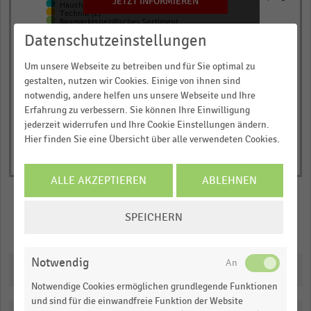
1
JETZT INFORMIEREN
Haushalts- und persönlicher Bedarf (1)
Technik (2)
Y
Baumarktspezifisches Sortiment
Bekleidung, Schuhe und Lederwaren
axis
Datenschutzeinstellungen
Möbel-, Haus-und Heimtextilien
displaying
© Handelsdaten 2026
End
Um unsere Webseite zu betreiben und für Sie optimal zu
Umsatzanteil
of
gestalten, nutzen wir Cookies. Einige von ihnen sind
in
interactive
notwendig, andere helfen uns unsere Webseite und Ihre
chart
Prozent.
Erfahrung zu verbessern. Sie können Ihre Einwilligung
Range:
jederzeit widerrufen und Ihre Cookie Einstellungen ändern.
Hier finden Sie eine Übersicht über alle verwendeten Cookies.
0
to
2.1634192105263157.
ALLE AKZEPTIEREN
ABLEHNEN
View
as
COOKIE-
data
SPEICHERN
EINSTELLUNGEN
Merken
Teilen
table.
ÄNDERN
Notwendig
Downloads
Notwendige Cookies ermöglichen grundlegende Funktionen
und sind für die einwandfreie Funktion der Website