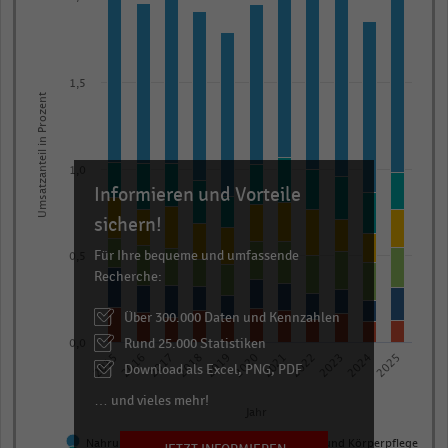
with
6
data
series.
1,5
The
Umsatzanteil in Prozent
chart
has
1
1,0
Informieren und Vorteile
X
sichern!
axis
displaying
Für Ihre bequeme und umfassende
0,5
Jahr.
Recherche:
Range:
Über 300.000 Daten und Kennzahlen
11
Rund 25.000 Statistiken
0,0
categories.
2018
2016
2025
2023
2021
2019
2017
2015
2024
2022
2020
Download als Excel, PNG, PDF
The
chart
… und vieles mehr!
Jahr
has
Nahrungs- und Genussmittel, Gesundheits- und Körperpflege