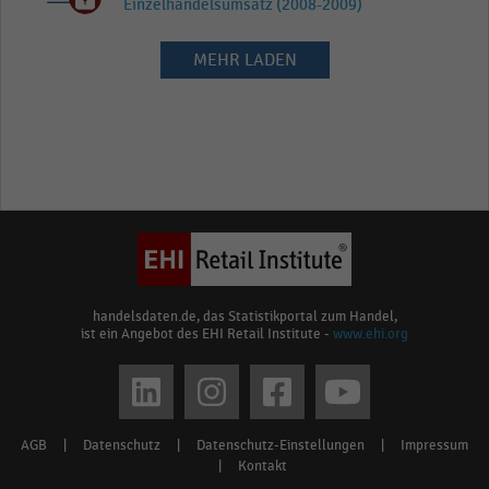
Einzelhandelsumsatz (2008-2009)
MEHR LADEN
handelsdaten.de, das Statistikportal zum Handel,
ist ein Angebot des EHI Retail Institute -
www.ehi.org
Social
media
AGB
|
Datenschutz
|
Datenschutz-Einstellungen
|
Impressum
Footer
links
|
Kontakt