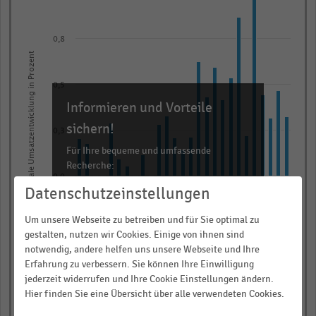
with
27
bars.
0,8
The
Nominale Umsatzentwicklung in Prozent
chart
0,5
has
Informieren und Vorteile
1
X
sichern!
0,3
axis
Für Ihre bequeme und umfassende
displaying
Recherche:
categories.
0,0
Datenschutzeinstellungen
Über 300.000 Daten und Kennzahlen
Range:
Rund 25.000 Statistiken
27
Um unsere Webseite zu betreiben und für Sie optimal zu
-0,3
categories.
Download als Excel, PNG, PDF
gestalten, nutzen wir Cookies. Einige von ihnen sind
The
notwendig, andere helfen uns unsere Webseite und Ihre
… und vieles mehr!
Erfahrung zu verbessern. Sie können Ihre Einwilligung
chart
-0,5
jederzeit widerrufen und Ihre Cookie Einstellungen ändern.
has
JETZT INFORMIEREN
2010
2008
2006
2004
2002
2000
2026*
2024
2022
2020
2018
2016
2014
2012
Hier finden Sie eine Übersicht über alle verwendeten Cookies.
1
© Handelsdaten 2026