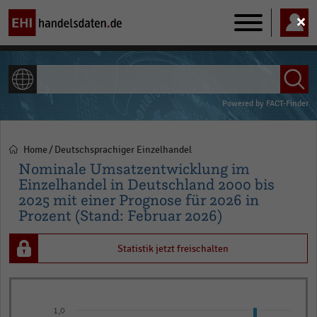
Main
navigation
ALLE INHALTE
Powered by
FACT-Finder
Home
Deutschsprachiger Einzelhandel
Pfadnavigation
Nominale Umsatzentwicklung im
Einzelhandel in Deutschland 2000 bis
2025 mit einer Prognose für 2026 in
Prozent (Stand: Februar 2026)
Statistik jetzt freischalten
Bar
Chart
graphic.
chart
1,0