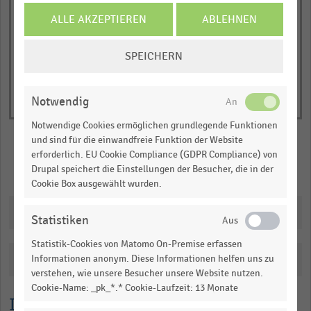
Y
End
of
ALLE AKZEPTIEREN
ABLEHNEN
axis
interactive
displaying
chart
COOKIE-
Nominale
SPEICHERN
EINSTELLUNGEN
Umsatzentwicklung
ÄNDERN
in
Notwendig
Prozent.
Range:
Notwendige Cookies ermöglichen grundlegende Funktionen
und sind für die einwandfreie Funktion der Website
-0.5461191304347826
erforderlich. EU Cookie Compliance (GDPR Compliance) von
to
Merken
Teilen
Drupal speichert die Einstellungen der Besucher, die in der
1.087243768115942.
Cookie Box ausgewählt wurden.
View
as
Downloads
data
Statistiken
table.
Statistik-Cookies von Matomo On-Premise erfassen
Katalogisierung
Informationen anonym. Diese Informationen helfen uns zu
verstehen, wie unsere Besucher unsere Website nutzen.
Cookie-Name: _pk_*.* Cookie-Laufzeit: 13 Monate
Lesehilfe