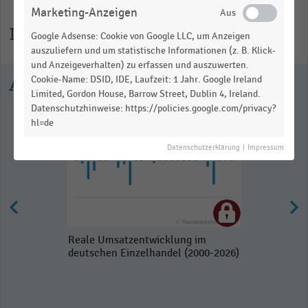
Marketing-Anzeigen
Informationen zur Statistik
Google Adsense: Cookie von Google LLC, um Anzeigen
auszuliefern und um statistische Informationen (z. B. Klick-
und Anzeigeverhalten) zu erfassen und auszuwerten.
Cookie-Name: DSID, IDE, Laufzeit: 1 Jahr. Google Ireland
Ausgewählte Statistiken
Limited, Gordon House, Barrow Street, Dublin 4, Ireland.
Datenschutzhinweise: https://policies.google.com/privacy?
hl=de
Datenschutzerklärung
|
Impressum
Reale Umsatzentwicklung im
deutschen Einzelhandel (2000-2026)