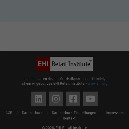
handelsdaten.de, das Statistikportal zum Handel,
ist ein Angebot des EHI Retail Institute -
www.ehi.org
Social
media
AGB
|
Datenschutz
|
Datenschutz-Einstellungen
|
Impressum
Footer
links
|
Kontakt
menu
© 2026, EHI Retail Institute