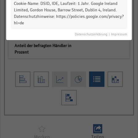
Cookie-Name: DSID, IDE, Laufzeit: 1 Jahr. Google Ireland
empty
Limited, Gordon House, Barrow Street, Dublin 4, Ireland.
Datenschutzhinweise: https://policies.google.com/privacy?
hl=de
Einsatz, Auf- bzw. Ausbau von
cloudbasierten Lösungen
Datenschutzerklärung
|
Impressum
empty
Merken
Teilen