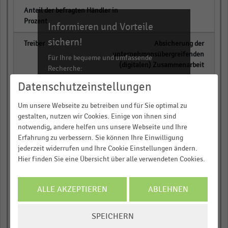
empty
Informieren und Vorteile
sichern!
Absicherung der
unternehmensübergreifenden
Für Ihre bequeme und umfassende
(digitalen) Zusammenarbeit
Recherche:
Datenschutzeinstellungen
empty
Über 300.000 Daten und Kennzahlen
Rund 25.000 Statistiken
Um unsere Webseite zu betreiben und für Sie optimal zu
Download als Excel, PNG, PDF
gestalten, nutzen wir Cookies. Einige von ihnen sind
Nachhaltigkeit (weniger
notwendig, andere helfen uns unsere Webseite und Ihre
Energieverbrauch, Pendler-Verkehr,
… und vieles mehr!
Erfahrung zu verbessern. Sie können Ihre Einwilligung
Geschäftsreisen)
jederzeit widerrufen und Ihre Cookie Einstellungen ändern.
JETZT INFORMIEREN
Hier finden Sie eine Übersicht über alle verwendeten Cookies.
empty
ALLE AKZEPTIEREN
ABLEHNEN
Effizientere Zusammenarbeit mit
Kund:innen/Partnern
COOKIE-
SPEICHERN
EINSTELLUNGEN
empty