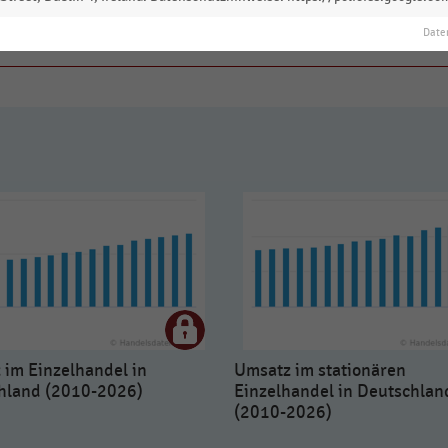
 zur Statistik? Jetzt einloggen oder
informieren
Date
 im Einzelhandel in
Umsatz im stationären
hland (2010-2026)
Einzelhandel in Deutschlan
(2010-2026)