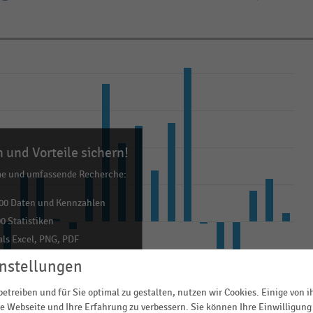
 und Vorteile sichern!
me und umfassende Recherche:
00 Daten und Kennzahlen
0 Statistiken
ls Excel, PNG, PDF
ehr!
nstellungen
etreiben und für Sie optimal zu gestalten, nutzen wir Cookies. Einige von 
TZT INFORMIEREN
e Webseite und Ihre Erfahrung zu verbessern. Sie können Ihre Einwilligung 