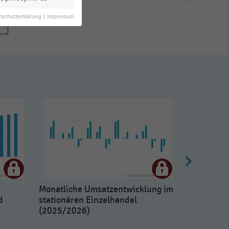
nschutzerklärung
|
Impressum
Monatliche Umsatzentwicklung im
d
stationären Einzelhandel
(2025/2026)