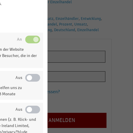
Deutschsprachiger Einzelhandel
s.
TAGS
Einzelhandelsumsatz
Einzelhändler
Entwicklung
Gesamtumsatz
Handel
Prozent
Umsatz
Umsatzveränderung
Deutschland
Einzelhandel
n der Website
 Besucher, die in der
elfen uns zu
Passwort vergessen?
13 Monate
Registrieren
en (z. B. Klick- und
 Ireland Limited,
m/privacy?hl=de