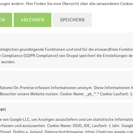
lungen ändern. Hier finden Sie eine Übersicht über alle verwendeten Cookie
EN
ABLEHNEN
SPEICHERN
2011
2020
009
2018
2016
2025
2014
2023
2012
2021
2010
2019
2017
2026
2015
2024
2013
2022
© Handelsdaten 2026
möglichen grundlegende Funktionen und sind für die einwandfreie Funktio
e Compliance (GDPR Compliance) von Drupal speichert die Einstellungen der
t wurden.
 im Einzelhandel im engeren Sinne in Deutschland
in
ür 2026 (in Prozent) auf. Nach Berechnungen des
er Einzelhandel im engeren Sinne, also ohne
 Matomo On-Premise erfassen Informationen anonym. Diese Informationen h
rennstoffe, im Jahr
2025
ein reales
Umsatzplus von 1,5
 Besucher unsere Website nutzen. Cookie-Name: _pk_*.* Cookie-Laufzeit: 
wartet der Verband
auf preisbereinigter Basis
eine
rozent
gegenüber dem Vorjahr.
gen
 von Google LLC, um Anzeigen auszuliefern und um statistische Information
rfassen und auszuwerten. Cookie-Name: DSID, IDE, Laufzeit: 1 Jahr. Google
treet, Dublin 4, Ireland. Datenschutzhinweise: https://policies.google.co