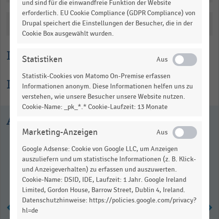
und sind für die einwandfreie Funktion der Website
data
erforderlich. EU Cookie Compliance (GDPR Compliance) von
table.
Katalogisierung
Drupal speichert die Einstellungen der Besucher, die in der
Cookie Box ausgewählt wurden.
Lesehilfe
Statistiken
Statistik-Cookies von Matomo On-Premise erfassen
Informationen zur Statistik
Informationen anonym. Diese Informationen helfen uns zu
verstehen, wie unsere Besucher unsere Website nutzen.
Cookie-Name: _pk_*.* Cookie-Laufzeit: 13 Monate
Ausgewählte Statistiken
Marketing-Anzeigen
Google Adsense: Cookie von Google LLC, um Anzeigen
auszuliefern und um statistische Informationen (z. B. Klick-
und Anzeigeverhalten) zu erfassen und auszuwerten.
Cookie-Name: DSID, IDE, Laufzeit: 1 Jahr. Google Ireland
Limited, Gordon House, Barrow Street, Dublin 4, Ireland.
Datenschutzhinweise: https://policies.google.com/privacy?
hl=de