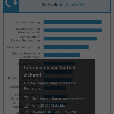
Statistik.
Jetzt aufrufen
Bar
Chart
graphic.
chart
Personalschulung
with
Datenauswertung
Warenwirtschaft
13
Kamera: offene
bars.
Kameraüberwachung
The
Kassendatenauswertung
chart
Diebstahlhemmende
Verkaufsträger
has
Artikelsicherung
1
Informieren und Vorteile
X
Testkäufe
sichern!
axis
Kaufhausdetekteien mit
Kameraeinsatz
Für Ihre bequeme und umfassende
displaying
Doormen (uniformierte
Recherche:
categories.
Wachleute)
Kamera: verdeckte
Range:
Über 300.000 Daten und Kennzahlen
Kameraüberwachung
13
Kaufhausdetekteien
Rund 25.000 Statistiken
ohne Kameraeinsatz
categories.
Download als Excel, PNG, PDF
Quellensicherung