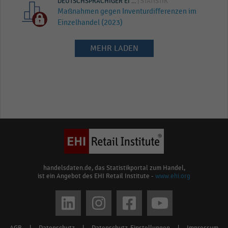
DEUTSCHSPRACHIGER EI ...
| STATISTIK
Maßnahmen gegen Inventurdifferenzen im
Einzelhandel (2023)
MEHR LADEN
handelsdaten.de, das Statistikportal zum Handel,
ist ein Angebot des EHI Retail Institute -
www.ehi.org
Social
media