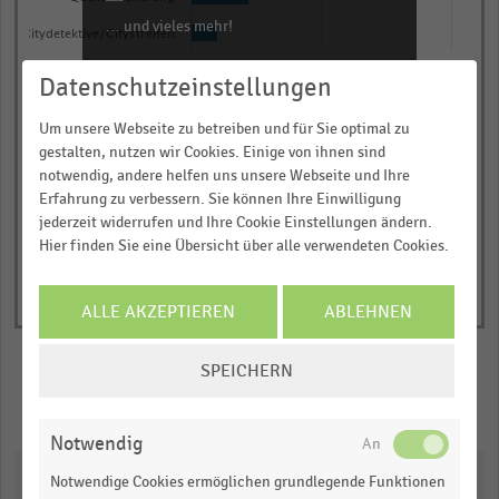
The
… und vieles mehr!
chart
Citydetektive/Citystreifen
has
0,00
0,25
0,50
0,75
1,00
JETZT INFORMIEREN
Datenschutzeinstellungen
1
Anteil der befragten Händler in Prozent
Y
Um unsere Webseite zu betreiben und für Sie optimal zu
© Handelsdaten 2026
End
axis
gestalten, nutzen wir Cookies. Einige von ihnen sind
of
notwendig, andere helfen uns unsere Webseite und Ihre
displaying
interactive
Erfahrung zu verbessern. Sie können Ihre Einwilligung
Anteil
chart
jederzeit widerrufen und Ihre Cookie Einstellungen ändern.
der
Hier finden Sie eine Übersicht über alle verwendeten Cookies.
befragten
Händler
ALLE AKZEPTIEREN
ABLEHNEN
in
Prozent.
COOKIE-
SPEICHERN
Range:
EINSTELLUNGEN
0
Merken
Teilen
ÄNDERN
to
Notwendig
1.0265376923076923.
Downloads
View
Notwendige Cookies ermöglichen grundlegende Funktionen
as