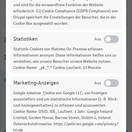
Downloads
View
und sind für die einwandfreie Funktion der Website
as
erforderlich. EU Cookie Compliance (GDPR Compliance) von
data
table.
Drupal speichert die Einstellungen der Besucher, die in der
Katalogisierung
Cookie Box ausgewählt wurden.
Lesehilfe
Statistiken
Statistik-Cookies von Matomo On-Premise erfassen
Informationen zur Statistik
Informationen anonym. Diese Informationen helfen uns zu
verstehen, wie unsere Besucher unsere Website nutzen.
Cookie-Name: _pk_*.* Cookie-Laufzeit: 13 Monate
Ausgewählte Statistiken
Marketing-Anzeigen
Google Adsense: Cookie von Google LLC, um Anzeigen
auszuliefern und um statistische Informationen (z. B. Klick-
und Anzeigeverhalten) zu erfassen und auszuwerten.
Cookie-Name: DSID, IDE, Laufzeit: 1 Jahr. Google Ireland
Limited, Gordon House, Barrow Street, Dublin 4, Ireland.
Datenschutzhinweise: https://policies.google.com/privacy?
hl=de