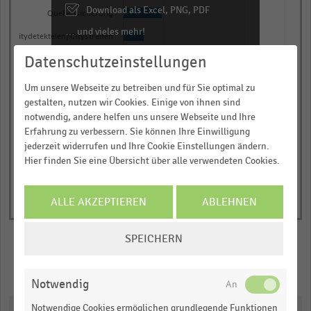
categories.
Download als Excel, PNG, PDF
Quellensicherung
The
… und vieles mehr!
chart
Citydetekteien/Citystreifen
has
Datenschutzeinstellungen
0,00
0,25
0,50
0,75
1,00
JETZT INFORMIEREN
1
Anteil der befragten Händler in Prozent
Um unsere Webseite zu betreiben und für Sie optimal zu
Y
© Handelsdaten 2026
gestalten, nutzen wir Cookies. Einige von ihnen sind
End
axis
notwendig, andere helfen uns unsere Webseite und Ihre
of
displaying
interactive
Erfahrung zu verbessern. Sie können Ihre Einwilligung
Anteil
chart
jederzeit widerrufen und Ihre Cookie Einstellungen ändern.
der
Hier finden Sie eine Übersicht über alle verwendeten Cookies.
befragten
Händler
ALLE AKZEPTIEREN
ABLEHNEN
in
Prozent.
COOKIE-
SPEICHERN
Range:
EINSTELLUNGEN
ÄNDERN
0
Merken
Teilen
to
Notwendig
1.004115.
Notwendige Cookies ermöglichen grundlegende Funktionen