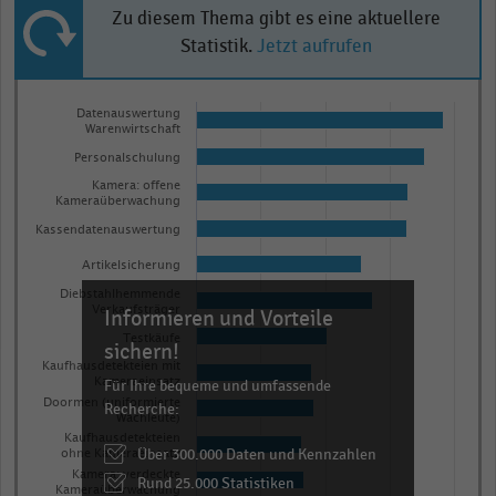
Zu diesem Thema gibt es eine aktuellere
Statistik.
Jetzt aufrufen
Bar
Chart
Datenauswertung
graphic.
chart
Warenwirtschaft
with
Personalschulung
13
Kamera: offene
bars.
Kameraüberwachung
The
Kassendatenauswertung
chart
Artikelsicherung
has
Diebstahlhemmende
1
Verkaufsträger
Informieren und Vorteile
X
Testkäufe
sichern!
axis
Kaufhausdetekteien mit
Kameraeinsatz
Für Ihre bequeme und umfassende
displaying
Doormen (uniformierte
Recherche:
categories.
Wachleute)
Kaufhausdetekteien
Range:
Über 300.000 Daten und Kennzahlen
ohne Kameraeinsatz
13
Kamera: verdeckte
Rund 25.000 Statistiken
Kameraüberwachung