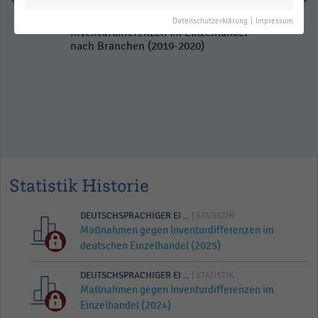
Datenschutzerklärung
|
Impressum
Inventurdifferenzen im Einzelhandel
nach Branchen (2019-2020)
Statistik Historie
DEUTSCHSPRACHIGER EI ...
| STATISTIK
Maßnahmen gegen Inventurdifferenzen im
deutschen Einzelhandel (2025)
DEUTSCHSPRACHIGER EI ...
| STATISTIK
Maßnahmen gegen Inventurdifferenzen im
Einzelhandel (2024)