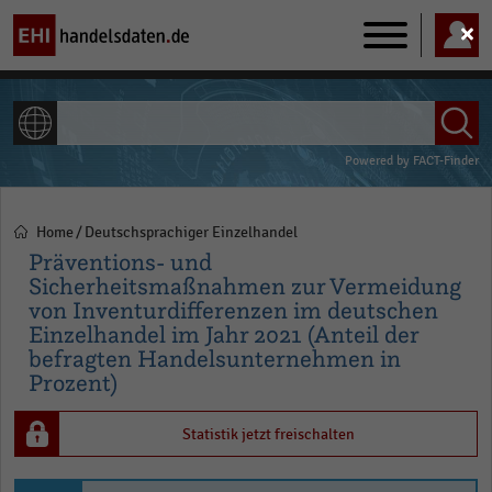
Main
navigation
ALLE INHALTE
Powered by
FACT-Finder
Home
Deutschsprachiger Einzelhandel
Pfadnavigation
Präventions- und
Sicherheitsmaßnahmen zur Vermeidung
von Inventurdifferenzen im deutschen
Einzelhandel im Jahr 2021 (Anteil der
befragten Handelsunternehmen in
Prozent)
Statistik jetzt freischalten