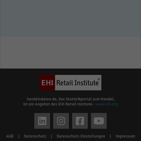
handelsdaten.de, das Statistikportal zum Handel,
ist ein Angebot des EHI Retail Institute -
www.ehi.org
Social
media
AGB
|
Datenschutz
|
Datenschutz-Einstellungen
|
Impressum
Footer