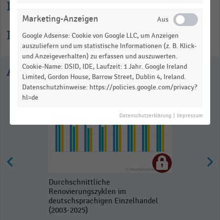
Lesehilfe
Marketing-Anzeigen
Informationen zur Statistik
Google Adsense: Cookie von Google LLC, um Anzeigen
auszuliefern und um statistische Informationen (z. B. Klick-
und Anzeigeverhalten) zu erfassen und auszuwerten.
Cookie-Name: DSID, IDE, Laufzeit: 1 Jahr. Google Ireland
Ausgewählte Statistiken
Limited, Gordon House, Barrow Street, Dublin 4, Ireland.
Datenschutzhinweise: https://policies.google.com/privacy?
hl=de
Datenschutzerklärung
|
Impressum
Durchschnittliche
Renovierungszyklen im
deutschsprachigen Einzelhandel
(2003-2025)