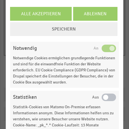
1
© Handelsdaten 2026
Y
End
of
ALLE AKZEPTIEREN
ABLEHNEN
axis
interactive
displaying
chart
COOKIE-
SPEICHERN
Investitionen
EINSTELLUNGEN
in
ÄNDERN
Euro
Notwendig
pro
Notwendige Cookies ermöglichen grundlegende Funktionen
Quadratmeter
und sind für die einwandfreie Funktion der Website
Verkaufsfläche.
erforderlich. EU Cookie Compliance (GDPR Compliance) von
Range:
Merken
Teilen
Drupal speichert die Einstellungen der Besucher, die in der
0
Cookie Box ausgewählt wurden.
to
Downloads
1.04391.
Statistiken
View
as
Statistik-Cookies von Matomo On-Premise erfassen
data
Informationen anonym. Diese Informationen helfen uns zu
Katalogisierung
table.
verstehen, wie unsere Besucher unsere Website nutzen.
Cookie-Name: _pk_*.* Cookie-Laufzeit: 13 Monate