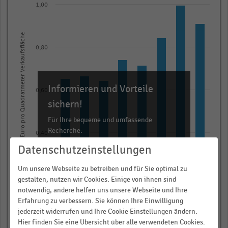
graphic.
chart
1,00
with
8
Investitionen in Euro pro Quadratmeter Verkaufsfläche
bars.
0,80
The
chart
has
Informieren und Vorteile
1
0,60
X
sichern!
axis
Für Ihre bequeme und umfassende
displaying
Recherche:
0,40
categories.
Datenschutzeinstellungen
Über 300.000 Daten und Kennzahlen
Range:
Rund 25.000 Statistiken
8
Um unsere Webseite zu betreiben und für Sie optimal zu
categories.
Download als Excel, PNG, PDF
0,20
gestalten, nutzen wir Cookies. Einige von ihnen sind
notwendig, andere helfen uns unsere Webseite und Ihre
The
… und vieles mehr!
Erfahrung zu verbessern. Sie können Ihre Einwilligung
chart
jederzeit widerrufen und Ihre Cookie Einstellungen ändern.
has
JETZT INFORMIEREN
0,00
Hier finden Sie eine Übersicht über alle verwendeten Cookies.
2005
2007
2010
2013
2016
2019
2022
2025