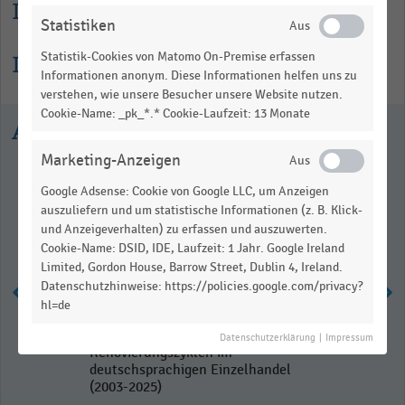
Lesehilfe
Statistiken
Statistik-Cookies von Matomo On-Premise erfassen
Informationen zur Statistik
Informationen anonym. Diese Informationen helfen uns zu
verstehen, wie unsere Besucher unsere Website nutzen.
Cookie-Name: _pk_*.* Cookie-Laufzeit: 13 Monate
Ausgewählte Statistiken
Marketing-Anzeigen
Google Adsense: Cookie von Google LLC, um Anzeigen
auszuliefern und um statistische Informationen (z. B. Klick-
und Anzeigeverhalten) zu erfassen und auszuwerten.
Cookie-Name: DSID, IDE, Laufzeit: 1 Jahr. Google Ireland
Limited, Gordon House, Barrow Street, Dublin 4, Ireland.
Datenschutzhinweise: https://policies.google.com/privacy?
hl=de
Durchschnittliche
Datenschutzerklärung
|
Impressum
Renovierungszyklen im
deutschsprachigen Einzelhandel
(2003-2025)