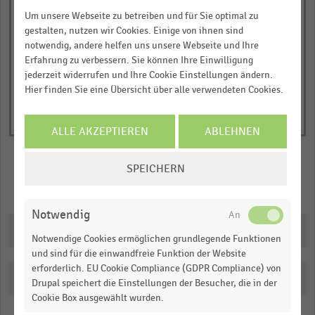
1
Um unsere Webseite zu betreiben und für Sie optimal zu
© Handelsdaten 2026
Y
End
gestalten, nutzen wir Cookies. Einige von ihnen sind
of
axis
notwendig, andere helfen uns unsere Webseite und Ihre
interactive
displaying
chart
Erfahrung zu verbessern. Sie können Ihre Einwilligung
Ausgaben
jederzeit widerrufen und Ihre Cookie Einstellungen ändern.
in
Hier finden Sie eine Übersicht über alle verwendeten Cookies.
Prozent
des
ALLE AKZEPTIEREN
ABLEHNEN
Nettoumsatzes.
Range:
COOKIE-
SPEICHERN
EINSTELLUNGEN
0
Merken
Teilen
ÄNDERN
to
1.014825.
Notwendig
Downloads
View
Notwendige Cookies ermöglichen grundlegende Funktionen
as
data
und sind für die einwandfreie Funktion der Website
table.
erforderlich. EU Cookie Compliance (GDPR Compliance) von
Katalogisierung
Drupal speichert die Einstellungen der Besucher, die in der
Cookie Box ausgewählt wurden.