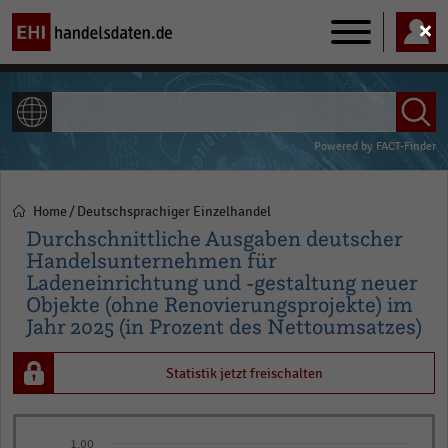
Main
navigation
ALLE INHALTE
Powered by
FACT-Finder
Home
Deutschsprachiger Einzelhandel
Pfadnavigation
Durchschnittliche Ausgaben deutscher
Handelsunternehmen für
Ladeneinrichtung und -gestaltung neuer
Objekte (ohne Renovierungsprojekte) im
Jahr 2025 (in Prozent des Nettoumsatzes)
Statistik jetzt freischalten
Bar
Chart
1,00