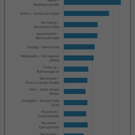
Mainz –
graphic.
chart
Stadthausstraße
with
Erfurt – Schlösserstraße
36
bars.
Nürnberg –
Karolinenstraße
The
Saarbrücken –
chart
Bahnhofstraße
has
Leipzig – Hainstraße
1
Wiesbaden – Kirchgasse
X
(Mitte)
axis
Freiburg –
Rathausgasse
displaying
Darmstadt –
Stadt
Ernst–Ludwig–Straße
–
Köln – Hohe Straße
(Mitte)
Einkaufsstraße.
Stuttgart – Königstraße
Range:
(Süd)
36
Frankfurt –
Goethestraße
categories.
Hannover –
The
Georgstraße
Darmstadt –