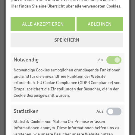
JETZT INFORMIEREN
Straße (Ost)
Hier finden Sie eine Übersicht über alle verwendeten Cookies.
Hannover –
Karmarschstraße
Stuttgart – Königstraße
ALLE AKZEPTIEREN
ABLEHNEN
(Mitte)
Düsseldorf – Flinger
COOKIE-
Straße (Mitte)
SPEICHERN
EINSTELLUNGEN
Berlin – Kurfürstendamm
Nordseite (Ost)
ÄNDERN
Düsseldorf –
Schadowstraße (Ost)
Notwendig
Hamburg – Neuer Wall
Notwendige Cookies ermöglichen grundlegende Funktionen
und sind für die einwandfreie Funktion der Website
Hannover – Große
Packhofstraße
erforderlich. EU Cookie Compliance (GDPR Compliance) von
Hamburg –
Drupal speichert die Einstellungen der Besucher, die in der
Jungfernstieg
Cookie Box ausgewählt wurden.
Hamburg –
Spitalerstraße
Statistiken
München –
Kaufingerstraße
Statistik-Cookies von Matomo On-Premise erfassen
München – Neuhauser
Straße
Informationen anonym. Diese Informationen helfen uns zu
0,0
0,5
1,0
verstehen, wie unsere Besucher unsere Website nutzen.