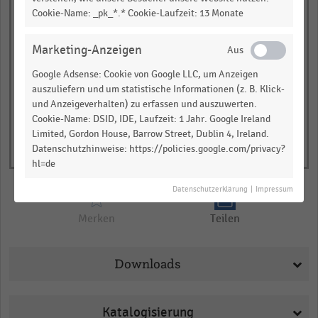
Cookie-Name: _pk_*.* Cookie-Laufzeit: 13 Monate
Entwicklung des
Besucheraufkommens in Prozent
© Handelsdaten 2026
Marketing-Anzeigen
End
of
Google Adsense: Cookie von Google LLC, um Anzeigen
interactive
auszuliefern und um statistische Informationen (z. B. Klick-
chart
und Anzeigeverhalten) zu erfassen und auszuwerten.
Cookie-Name: DSID, IDE, Laufzeit: 1 Jahr. Google Ireland
Limited, Gordon House, Barrow Street, Dublin 4, Ireland.
Datenschutzhinweise: https://policies.google.com/privacy?
hl=de
Datenschutzerklärung
|
Impressum
Merken
Teilen
Downloads
Katalogisierung