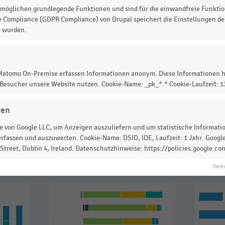
frequenz seit der Pandemie
im Vergleich zum Vor-
möglichen grundlegende Funktionen und sind für die einwandfreie Funktio
 In
innerstädtischen Geschäftsstraßen
ist aus Sicht von
e Compliance (GDPR Compliance) von Drupal speichert die Einstellungen der
t wurden.
gang der Passantenfrequezn von bis zu 25 Prozent
zu
er Frequenzeinbußen von bis zu 50 Prozent.
 Matomo On-Premise erfassen Informationen anonym. Diese Informationen h
 Besucher unsere Website nutzen. Cookie-Name: _pk_*.* Cookie-Laufzeit: 
 zur Statistik? Jetzt einloggen oder
informieren
gen
 von Google LLC, um Anzeigen auszuliefern und um statistische Information
rfassen und auszuwerten. Cookie-Name: DSID, IDE, Laufzeit: 1 Jahr. Google
treet, Dublin 4, Ireland. Datenschutzhinweise: https://policies.google.co
Date