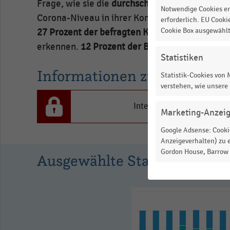
Frage, wie sie die
durchschnittliche Passanten
in
Notwendige Cookies er
Corona-Niveau in ihrer Kommune einschätzen.
Prozent.
erforderlich. EU Cooki
Cookie Box ausgewähl
27 Prozent der befragten Kommunen
ein Rück
Range:
erkennen.
12 Prozent der Befragten
leiden unt
-0.1035887037037037
Statistiken
to
Informationen zur Statistik
Statistik-Cookies von
1.9539775925925924.
verstehen, wie unsere
View
as
Interesse an den Inhalten
data
Marketing-Anzei
table.
Google Adsense: Cookie
Anzeigeverhalten) zu e
Gordon House, Barrow S
Ausgewählte Statistiken