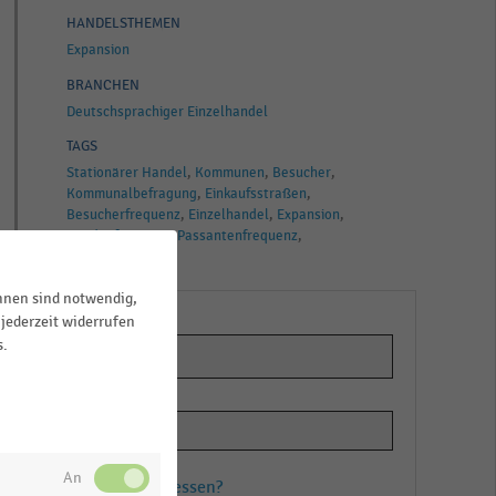
HANDELSTHEMEN
Expansion
BRANCHEN
Deutschsprachiger Einzelhandel
TAGS
Stationärer Handel
Kommunen
Besucher
Kommunalbefragung
Einkaufsstraßen
Besucherfrequenz
Einzelhandel
Expansion
Kundenfrequenz
Passantenfrequenz
Shopping-Center
ihnen sind notwendig,
jederzeit widerrufen
s.
ie
Passwort vergessen?