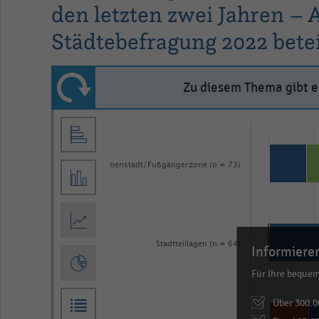
den letzten zwei Jahren – A
Städtebefragung 2022 bete
Zu diesem Thema gibt es
Bar
Chart
graphic.
chart
with
Innenstadt/Fußgängerzone (n = 73)
6
data
series.
The
chart
Stadtteillagen (n = 64)
Informieren
has
Für Ihre beque
1
Über 300.0
X