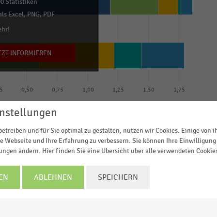
0 Statistiken
ls Excel, PNG, PDF
ehr!
TZT INFORMIEREN
5
0,50
0,75
1,00
1,25
1,50
1,75
Anteil der Befragten in Prozent
nstellungen
bis -15 %
bis -7,5 %
stabil
Zunahme
etreiben und für Sie optimal zu gestalten, nutzen wir Cookies. Einige von 
© Handelsdaten 2026
e Webseite und Ihre Erfahrung zu verbessern. Sie können Ihre Einwilligung 
lungen ändern. Hier finden Sie eine Übersicht über alle verwendeten Cookie
EN
ABLEHNEN
SPEICHERN
ragten Kommunen im Rahmen der
Städtebefragung 2022
,
ellen Trends und Entwicklungen im Einzelhandel, auf d