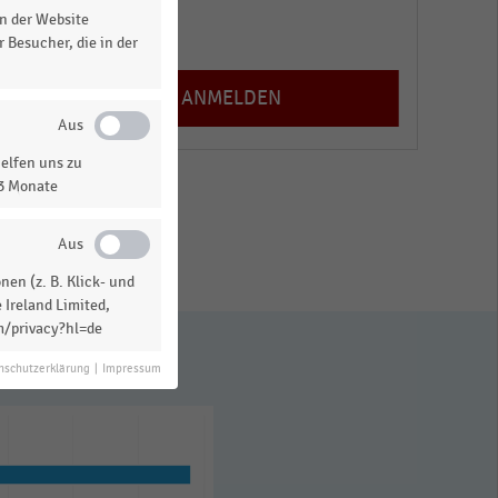
n der Website
Registrieren
 Besucher, die in der
elfen uns zu
13 Monate
en (z. B. Klick- und
 Ireland Limited,
m/privacy?hl=de
nschutzerklärung
|
Impressum