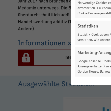
Jahr 2017 nach Branchen auf. Die Branchen si
Notwendige Cookies er
Handelswerbung
Medamix unterwegs. Die Branchen Mode und Ac
erforderlich. EU Cooki
in
Cookie Box ausgewähl
überdurchschnittlich additive Werbung. In der
Prozent.
Handelswerbung additiv (TV-, Radio-, Onlinew
Statistiken
Range:
Andere).
0
Statistik-Cookies von
to
verstehen, wie unsere
Informationen zur Statistik
1.02816.
Marketing-Anzei
View
Interesse an den Inhalten
as
Google Adsense: Cookie
data
Anzeigeverhalten) zu e
table.
Gordon House, Barrow S
Ausgewählte Statistiken