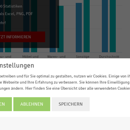
0 Statistiken
ls Excel, PNG, PDF
ehr!
TZT INFORMIEREN
au- und
Möbel und
Waren- und
Sonstige
Durchschnitt
tenmarkt
Wohnaccessoires
Kaufhäuser
aller Branchen
nstellungen
ndelswerbung: Prospekte, Magazine, Anzeigen
werbung: TV-, Radio-, Onlinewerbung, Plakat, sonstige
etreiben und für Sie optimal zu gestalten, nutzen wir Cookies. Einige von 
© Handelsdaten 2026
e Webseite und Ihre Erfahrung zu verbessern. Sie können Ihre Einwilligung 
lungen ändern. Hier finden Sie eine Übersicht über alle verwendeten Cookie
EN
ABLEHNEN
SPEICHERN
der printbasierten und additiven Werbeformen am Mediam
ndel 2017 – 2020" befragten Handelsunternehmen im