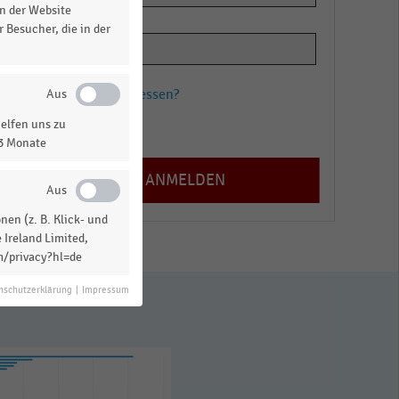
n der Website
 Besucher, die in der
Passwort vergessen?
elfen uns zu
Registrieren
13 Monate
en (z. B. Klick- und
 Ireland Limited,
m/privacy?hl=de
nschutzerklärung
|
Impressum