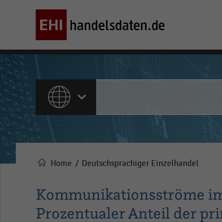
ALLE INHALTE
Home
Deutschsprachiger Einzelhandel
Pfadnavigation
Kommunikationsströme im
Prozentualer Anteil der pr