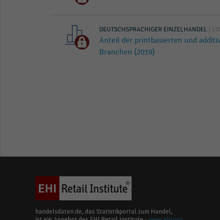
DEUTSCHSPRACHIGER EINZELHANDEL
| ST
Anteil der printbasierten und addi
Branchen (2019)
handelsdaten.de, das Statistikportal zum Handel,
ist ein Angebot des EHI Retail Institute -
www.ehi.org