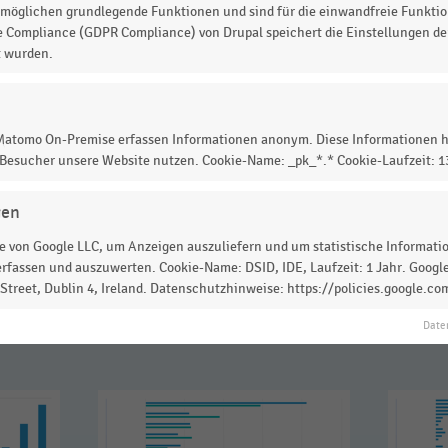
nd mit unterschiedlichen Schwerpunkten in ihrem
möglichen grundlegende Funktionen und sind für die einwandfreie Funktio
cessoires sowie Bau- und Gartenmarkt präferieren
e Compliance (GDPR Compliance) von Drupal speichert die Einstellungen der
t wurden.
 Branche LEH und Drogerie ist und die Hälfte der
erbung, Direktmarketing, Instore-Werbung, Plakat,
 Matomo On-Premise erfassen Informationen anonym. Diese Informationen h
 Besucher unsere Website nutzen. Cookie-Name: _pk_*.* Cookie-Laufzeit: 
gen
 zur Statistik? Jetzt einloggen oder
informieren
 von Google LLC, um Anzeigen auszuliefern und um statistische Information
rfassen und auszuwerten. Cookie-Name: DSID, IDE, Laufzeit: 1 Jahr. Google
treet, Dublin 4, Ireland. Datenschutzhinweise: https://policies.google.co
Date