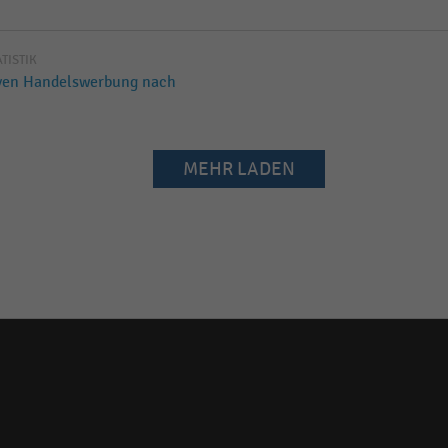
ATISTIK
tiven Handelswerbung nach
MEHR LADEN
Social
media