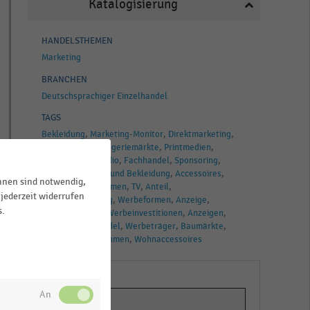
Katalogisierung
HANDELSTHEMEN
Marketing
BRANCHEN
Deutschsprachiger Einzelhandel
TAGS
Bekleidung
Marketing-Monitor
Direktmarketing
Möbelhandel
Drogeriemärkte
Printmedien
Einzelhandel
Radio
Fachhandel
Sponsoring
Handel
Textilien und Bekleidung
Accessoires
ihnen sind notwendig,
Handelsunternehmen
TV
Anteil
jederzeit widerrufen
Instore-Marketing
Werbeformen
Anzeige
s.
Kommunikation
Werbeinvestitionen
Anzeigen
Lebensmittelhandel
Werbeträger
Baumärkte
Marketingmaßnahmen
Wohnaccessoires
ix