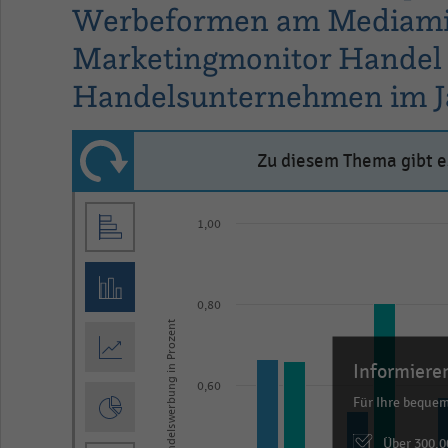
Werbeformen am Mediamix
Marketingmonitor Handel 2
Handelsunternehmen im Ja
Zu diesem Thema gibt es
Bar
Chart
1,00
graphic.
chart
with
2
data
0,80
series.
Anteil der Handelswerbung in Prozent
The
Informieren
chart
0,60
Für Ihre beque
has
1
Über 300.0