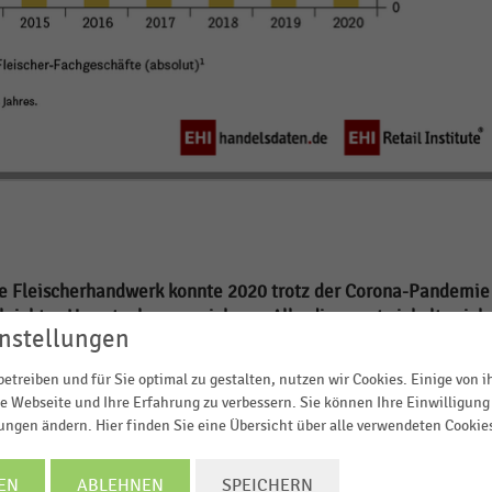
e Fleischerhandwerk konnte 2020 trotz der Corona-Pandemie
leichtes Umsatzplus verzeichnen. Allerdings entwickelte sich
nstellungen
n rückläufig. Das meldet der Deutsche Fleischer-Verband e.V.
etreiben und für Sie optimal zu gestalten, nutzen wir Cookies. Einige von 
genen Jahr einen
Gesamtumsatz von 17,57 Milliarden Euro
e Webseite und Ihre Erfahrung zu verbessern. Sie können Ihre Einwilligung 
lungen ändern. Hier finden Sie eine Übersicht über alle verwendeten Cookie
19 von 3,3 Prozent schließt die Branche das erste Corona-Jah
ch zum Vorjahr ab.
EN
ABLEHNEN
SPEICHERN
ie binnen Jahresfrist um 6,1 Prozent gestiegenen