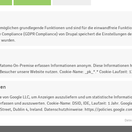
nd zum anderen auf die Auswirkungen der Corona-Pandemie
n und einer Umsatzumverteilung zwischen den Absatzwegen i
möglichen grundlegende Funktionen und sind für die einwandfreie Funktio
 vermehrte Homeoffice führten zu einer gestiegenen
e Compliance (GDPR Compliance) von Drupal speichert die Einstellungen der
äuslichen Verzehr. Der Thekenverkauf in den ortsnahen
t wurden.
equenzen, während die Branche beim Imbiss- und
rbrauchern und dem Lebensmitteleinzelhandel deutliche
 Matomo On-Premise erfassen Informationen anonym. Diese Informationen h
dwerks bildet den Umsatzschwerpunkt der Branche. Im Vor-
 Besucher unsere Website nutzen. Cookie-Name: _pk_*.* Cookie-Laufzeit: 
3 Milliarden Euro 57,2 Prozent des Gesamtumsatzes aus. Der
häft mit Heißer Theke kommen zusammen auf einen Umsatz vo
ent.
gen
 von Google LLC, um Anzeigen auszuliefern und um statistische Information
rfassen und auszuwerten. Cookie-Name: DSID, IDE, Laufzeit: 1 Jahr. Google
hen Fleischerhandwerk
19.494 Betriebstätten, 11.191
treet, Dublin 4, Ireland. Datenschutzhinweise: https://policies.google.co
 Niederlassungen
. Die Zahl der selbstständigen Betriebe ging
Date
nt zurück. In den letzten zehn Jahren sind mehr als 4.000