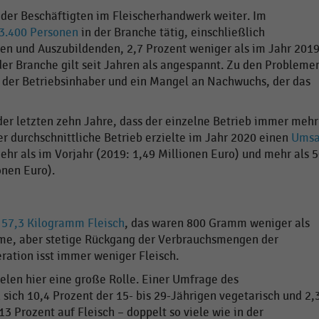
der Beschäftigten im Fleischerhandwerk weiter. Im
3.400 Personen
in der Branche tätig, einschließlich
en und Auszubildenden, 2,7 Prozent weniger als im Jahr 201
der Branche gilt seit Jahren als angespannt. Zu den Probleme
 der Betriebsinhaber und ein Mangel an Nachwuchs, der das
der letzten zehn Jahre, dass der einzelne Betrieb immer mehr
r durchschnittliche Betrieb erzielte im Jahr 2020 einen
Umsa
ehr als im Vorjahr (2019: 1,49 Millionen Euro) und mehr als 
onen Euro).
0
57,3 Kilogramm Fleisch
, das waren 800 Gramm weniger als
ame, aber stetige Rückgang der Verbrauchsmengen der
ration isst immer weniger Fleisch.
len hier eine große Rolle. Einer Umfrage des
 sich 10,4 Prozent der 15- bis 29-Jährigen vegetarisch und 2,
 Prozent auf Fleisch – doppelt so viele wie in der