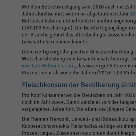
Mit dem Betriebsrückgang sank 2020 auch die Zahl 
Jahresdurchschnitt waren im abgelaufenen Jahr
13
Betriebsinhabern, mithelfenden Familienangehörig
(137.100 Beschäftigte). Die Beschäftigungslage in 
der Branche gehört das altersbedingte Ausscheiden
Geschäft übernehmen könnte.
Gleichzeitig sorgt die positive Umsatzentwicklung 
Wirtschaftsleistung zum Gesamtumsatz beiträgt. De
von 1,57 Millionen Euro
, das waren gut 5 Prozent m
Prozent mehr als vor zehn Jahren (2010: 1,03 Milli
Fleischkonsum der Bevölkerung sinkt
Pro Kopf konsumierten die Deutschen im Jahr 202
noch im Jahr zuvor. Damit zeichnet sich der langs
vergangenen Jahre fort. Vor allem die jüngere Gene
Die Themen Tierwohl, Umwelt- und Klimaschutz spie
Kooperationsprojekts Fleischatlas zufolge ernähren
Prozent vegan. Zusammen verzichten damit knapp 13