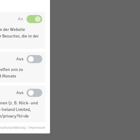
n
n der Website
 Besucher, die in der
elfen uns zu
13 Monate
n
en (z. B. Klick- und
 Ireland Limited,
m/privacy?hl=de
nschutzerklärung
|
Impressum