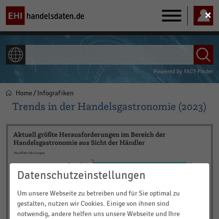
Main
navigation
ALLE INHALTE
Powered by
FACT-Finder
Home
Infografiken
Pfadnavigation
Trends in der Handelsgastronomie (2023)
Datenschutzeinstellungen
Um unsere Webseite zu betreiben und für Sie optimal zu
gestalten, nutzen wir Cookies. Einige von ihnen sind
notwendig, andere helfen uns unsere Webseite und Ihre