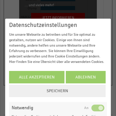
has
… und vieles mehr!
Olymp
1
Y
JETZT INFORMIEREN
H&M Group
axis
Datenschutzeinstellungen
0,00
0,25
0,50
0,75
1,00
displaying
Um unsere Webseite zu betreiben und für Sie optimal zu
Mittelwert der Imagebewertung
Mittelwert
gestalten, nutzen wir Cookies. Einige von ihnen sind
© Handelsdaten 2026
der
End
notwendig, andere helfen uns unsere Webseite und Ihre
of
Imagebewertung.
Erfahrung zu verbessern. Sie können Ihre Einwilligung
interactive
Range:
jederzeit widerrufen und Ihre Cookie Einstellungen ändern.
chart
Hier finden Sie eine Übersicht über alle verwendeten Cookies.
0
to
1.0509449999999998.
ALLE AKZEPTIEREN
ABLEHNEN
View
as
COOKIE-
data
SPEICHERN
EINSTELLUNGEN
table.
ÄNDERN
Merken
Teilen
Notwendig