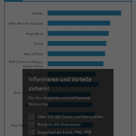
Bar
Chart
graphic.
chart
Adidas
with
Betty Barclay-Gruppe
15
bars.
Hugo Boss
The
Puma
chart
Marc O'Polo
has
PVH (Tommy Hilfiger,
1
Calvin Klein)
X
Otto Group
Informieren und Vorteile
axis
Opus
displaying
sichern!
Brax-Leineweber-
categories.
Für Ihre bequeme und umfassende
Gruppe
Range:
Recherche:
Breuninger
15
Bestseller
Über 300.000 Daten und Kennzahlen
categories.
Rund 25.000 Statistiken
The
Holy Fashion Group
chart
Download als Excel, PNG, PDF
Zalando