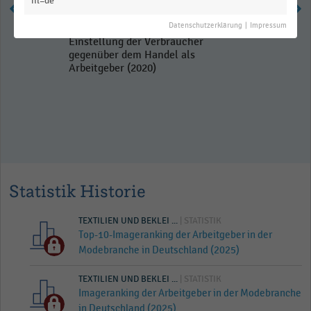
hl=de
Datenschutzerklärung
|
Impressum
Einstellung der Verbraucher
gegenüber dem Handel als
Arbeitgeber (2020)
Statistik Historie
TEXTILIEN UND BEKLEI ...
| STATISTIK
Top-10-Imageranking der Arbeitgeber in der
Modebranche in Deutschland (2025)
TEXTILIEN UND BEKLEI ...
| STATISTIK
Imageranking der Arbeitgeber in der Modebranche
in Deutschland (2025)