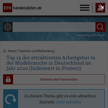
Main
navigation
ALLE INHALTE
Powered by
FACT-Finder
Home
Textilien und Bekleidung
Pfadnavigation
Top 15 der attraktivsten Arbeitgeber in
der Modebranche in Deutschland im
Jahr 2020 (Indexwert in Prozent)
Statistik jetzt freischalten
Zu diesem Thema gibt es eine aktuellere
Statistik.
Jetzt aufrufen