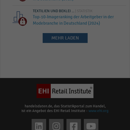
TEXTILIEN UND BEKLEI ...
| STATISTIK
Top-10-Imageranking der Arbeitgeber in der
Modebranche in Deutschland (2024)
MEHR LADEN
handelsdaten.de, das Statistikportal zum Handel,
ist ein Angebot des EHI Retail Institute -
www.ehi.org
Social