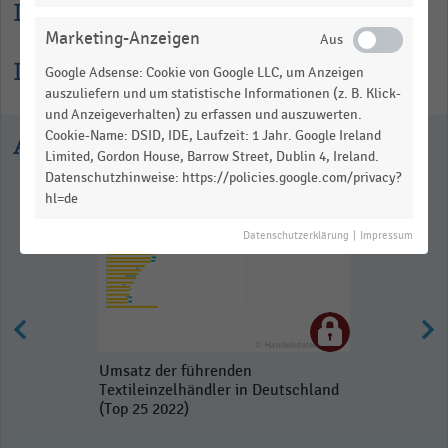
Lesehilfe
Marketing-Anzeigen
Informationen zur Statistik
Google Adsense: Cookie von Google LLC, um Anzeigen
auszuliefern und um statistische Informationen (z. B. Klick-
und Anzeigeverhalten) zu erfassen und auszuwerten.
Cookie-Name: DSID, IDE, Laufzeit: 1 Jahr. Google Ireland
Ausgewählte Statistiken
Limited, Gordon House, Barrow Street, Dublin 4, Ireland.
Datenschutzhinweise: https://policies.google.com/privacy?
hl=de
Datenschutzerklärung
|
Impressum
Umsatz der führenden
Textileinzelhändler in Deutschland
(Top 25 2022)