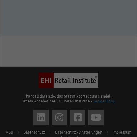
handelsdaten.de, das Statistikportal zum Handel,
ist ein Angebot des EHI Retail Institute -
www.ehi.org
Social
media
AGB
|
Datenschutz
|
Datenschutz-Einstellungen
|
Impressum
Footer