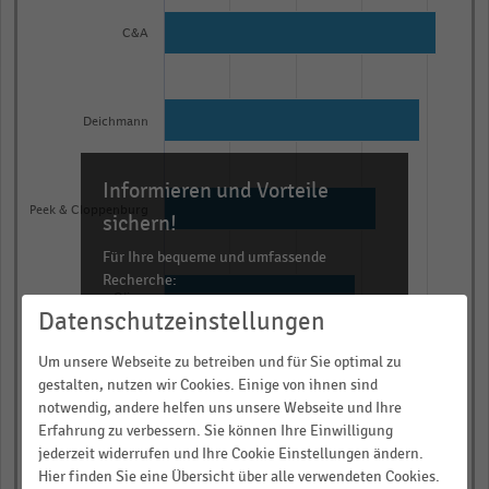
graphic.
chart
with
C&A
5
bars.
The
Deichmann
chart
has
Informieren und Vorteile
1
Peek & Cloppenburg
X
sichern!
axis
Für Ihre bequeme und umfassende
displaying
Recherche:
categories.
s. Oliver
Datenschutzeinstellungen
Über 300.000 Daten und Kennzahlen
Range:
Rund 25.000 Statistiken
5
Um unsere Webseite zu betreiben und für Sie optimal zu
categories.
Download als Excel, PNG, PDF
gestalten, nutzen wir Cookies. Einige von ihnen sind
H&M
notwendig, andere helfen uns unsere Webseite und Ihre
The
… und vieles mehr!
Erfahrung zu verbessern. Sie können Ihre Einwilligung
chart
0,0
0,3
0,5
0,8
1,0
jederzeit widerrufen und Ihre Cookie Einstellungen ändern.
has
JETZT INFORMIEREN
Hier finden Sie eine Übersicht über alle verwendeten Cookies.
Score (in Punkten)