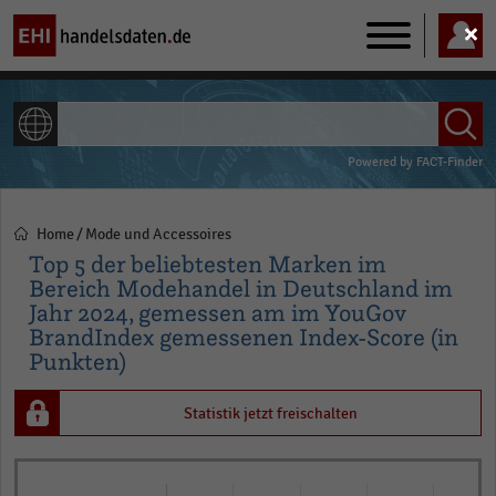
Main
navigation
ALLE INHALTE
Powered by
FACT-Finder
Home
Mode und Accessoires
Pfadnavigation
Top 5 der beliebtesten Marken im
Bereich Modehandel in Deutschland im
Jahr 2024, gemessen am im YouGov
BrandIndex gemessenen Index-Score (in
Punkten)
Statistik jetzt freischalten
Bar
Chart