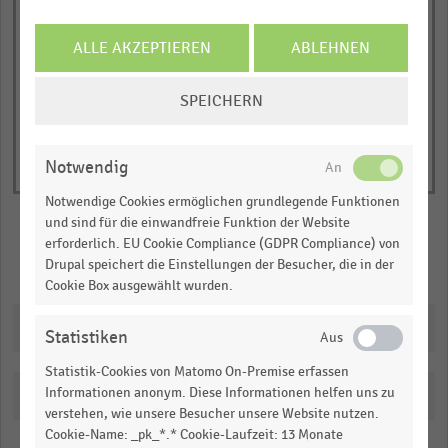
1
© Handelsdaten 2026
Y
End
of
ALLE AKZEPTIEREN
ABLEHNEN
axis
interactive
displaying
chart
COOKIE-
SPEICHERN
Score
EINSTELLUNGEN
(in
ÄNDERN
Punkten).
Notwendig
Range:
Notwendige Cookies ermöglichen grundlegende Funktionen
0
und sind für die einwandfreie Funktion der Website
to
erforderlich. EU Cookie Compliance (GDPR Compliance) von
1.080975.
Merken
Teilen
Drupal speichert die Einstellungen der Besucher, die in der
View
Cookie Box ausgewählt wurden.
as
data
Downloads
table.
Statistiken
Statistik-Cookies von Matomo On-Premise erfassen
Informationen anonym. Diese Informationen helfen uns zu
Katalogisierung
verstehen, wie unsere Besucher unsere Website nutzen.
Cookie-Name: _pk_*.* Cookie-Laufzeit: 13 Monate