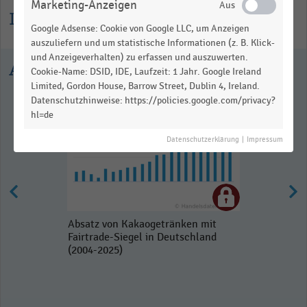
Marketing-Anzeigen
Informationen zur Statistik
Google Adsense: Cookie von Google LLC, um Anzeigen
auszuliefern und um statistische Informationen (z. B. Klick-
und Anzeigeverhalten) zu erfassen und auszuwerten.
Ausgewählte Statistiken
Cookie-Name: DSID, IDE, Laufzeit: 1 Jahr. Google Ireland
Limited, Gordon House, Barrow Street, Dublin 4, Ireland.
Datenschutzhinweise: https://policies.google.com/privacy?
hl=de
Datenschutzerklärung
|
Impressum
Absatz von Kakaogetränken mit
Fairtrade-Siegel in Deutschland
(2004-2025)