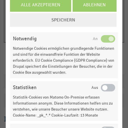
of
axis
ALLE AKZEPTIEREN
ABLEHNEN
interactive
displaying
chart
COOKIE-
Bruttoumsatz
SPEICHERN
EINSTELLUNGEN
in
ÄNDERN
Millionen
Euro.
Notwendig
Range:
Notwendige Cookies ermöglichen grundlegende Funktionen
0
und sind für die einwandfreie Funktion der Website
to
erforderlich. EU Cookie Compliance (GDPR Compliance) von
Merken
Teilen
1.0750950000000001.
Drupal speichert die Einstellungen der Besucher, die in der
Cookie Box ausgewählt wurden.
View
as
Downloads
data
Statistiken
table.
Statistik-Cookies von Matomo On-Premise erfassen
Katalogisierung
Informationen anonym. Diese Informationen helfen uns zu
verstehen, wie unsere Besucher unsere Website nutzen.
Cookie-Name: _pk_*.* Cookie-Laufzeit: 13 Monate
Lesehilfe