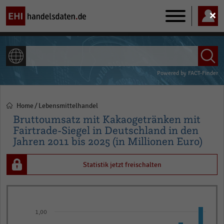
Main
navigation
ALLE INHALTE
Powered by
FACT-Finder
Home
Lebensmittelhandel
Pfadnavigation
Bruttoumsatz mit Kakaogetränken mit
Fairtrade-Siegel in Deutschland in den
Jahren 2011 bis 2025 (in Millionen Euro)
Statistik jetzt freischalten
Bar
Chart
graphic.
chart
1,00
with