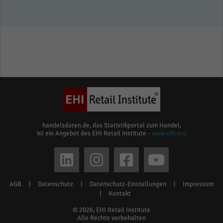
handelsdaten.de, das Statistikportal zum Handel,
ist ein Angebot des EHI Retail Institute -
www.ehi.org
Social
media
AGB
|
Datenschutz
|
Datenschutz-Einstellungen
|
Impressum
Footer
links
|
Kontakt
menu
© 2026, EHI Retail Institute
Alle Rechte vorbehalten