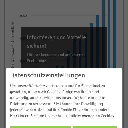
15
bars.
The
0,80
chart
Bruttoumsatz in Millionen Euro
has
Informieren und Vorteile
1
0,60
X
sichern!
axis
Für Ihre bequeme und umfassende
displaying
Recherche:
0,40
categories.
Über 300.000 Daten und Kennzahlen
Range:
Datenschutzeinstellungen
Rund 25.000 Statistiken
15
0,20
Um unsere Webseite zu betreiben und für Sie optimal zu
categories.
Download als Excel, PNG, PDF
gestalten, nutzen wir Cookies. Einige von ihnen sind
The
… und vieles mehr!
notwendig, andere helfen uns unsere Webseite und Ihre
chart
Erfahrung zu verbessern. Sie können Ihre Einwilligung
0,00
has
jederzeit widerrufen und Ihre Cookie Einstellungen ändern.
JETZT INFORMIEREN
2012
2017
2022
2011
2016
2021
2015
2020
2025
2014
2019
2024
2013
2018
2023
Hier finden Sie eine Übersicht über alle verwendeten Cookies.
1
© Handelsdaten 2026
Y
End