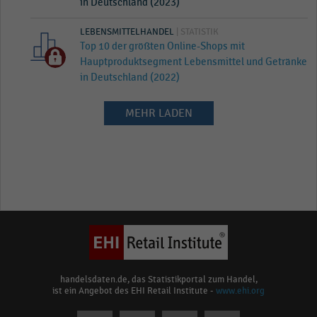
in Deutschland (2023)
LEBENSMITTELHANDEL
| STATISTIK
Top 10 der größten Online-Shops mit
Hauptproduktsegment Lebensmittel und Getränke
in Deutschland (2022)
MEHR LADEN
handelsdaten.de, das Statistikportal zum Handel,
ist ein Angebot des EHI Retail Institute -
www.ehi.org