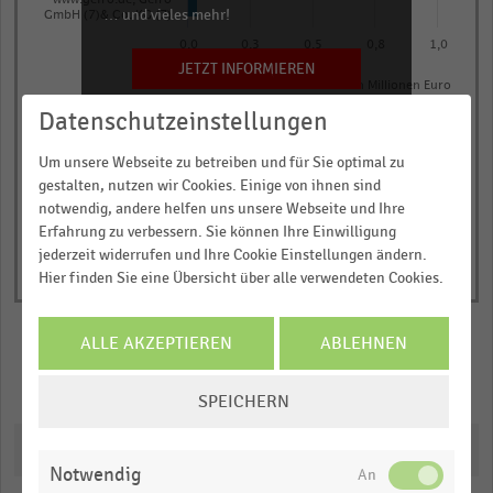
www.gefro.de, Gefro
The
… und vieles mehr!
GmbH (7)& Co. KG (7)
chart
0,0
0,3
0,5
0,8
1,0
has
JETZT INFORMIEREN
E-Commerce-Nettoumsatz in Millionen Euro
1
© Handelsdaten 2026
Datenschutzeinstellungen
Y
End
of
axis
interactive
Um unsere Webseite zu betreiben und für Sie optimal zu
displaying
chart
gestalten, nutzen wir Cookies. Einige von ihnen sind
E-
notwendig, andere helfen uns unsere Webseite und Ihre
Commerce-
Erfahrung zu verbessern. Sie können Ihre Einwilligung
jederzeit widerrufen und Ihre Cookie Einstellungen ändern.
Nettoumsatz
Hier finden Sie eine Übersicht über alle verwendeten Cookies.
in
Millionen
Euro.
ALLE AKZEPTIEREN
ABLEHNEN
Range:
Merken
Teilen
COOKIE-
0
SPEICHERN
EINSTELLUNGEN
to
ÄNDERN
Downloads
1.061235.
Notwendig
View
as