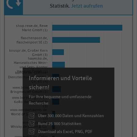
Statistik.
Jetzt aufrufen
Bar
Chart
graphic.
shop.rewe.de, Rewe
chart
Markt GmbH (1)
with
flaschenpost.de,
10
flaschenpost SE (2)
bars.
knuspr.de, Großer Kern
The
GmbH (3)
hawesko.de,
chart
Hanseatisches Wein-
und Sekt- Kontor
has
Hawesko GmbH (2)
bofrost.de, bofrost*
Informieren und Vorteile
1
Dienstleistungs GmbH &
Co. KG (4)
X
sichern!
www.bringmeister.de,
Bringmeister GmbH (3)
axis
Für Ihre bequeme und umfassende
www.korodrogerie.de,
displaying
KoRo Handels GmbH
Recherche:
(3)
categories.
www.worldofsweets.de,
World of Sweets GmbH
Über 300.000 Daten und Kennzahlen
Range:
(5)
www.whisky.de,
Rund 25.000 Statistiken
10
Whisky.de GmbH & Co.
categories.
Download als Excel, PNG, PDF
KG (6)