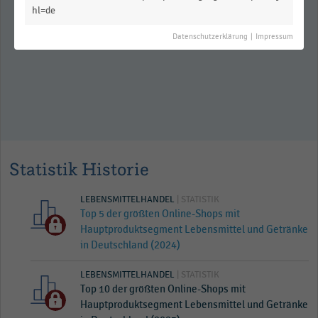
Ranking der Unternehmen im
hl=de
Lebensmittelhandel in Deutschland
nach Umsatz (2023)
Datenschutzerklärung
|
Impressum
Statistik Historie
LEBENSMITTELHANDEL
| STATISTIK
Top 5 der größten Online-Shops mit
Hauptproduktsegment Lebensmittel und Getränke
in Deutschland (2024)
LEBENSMITTELHANDEL
| STATISTIK
Top 10 der größten Online-Shops mit
Hauptproduktsegment Lebensmittel und Getränke