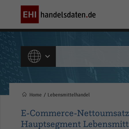
ALLE INHALTE
Home
Lebensmittelhandel
Pfadnavigation
E-Commerce-Nettoumsatz d
Hauptsegment Lebensmitte