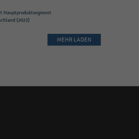
mit Hauptproduktsegment
schland (2022)
MEHR LADEN
Social
media
links