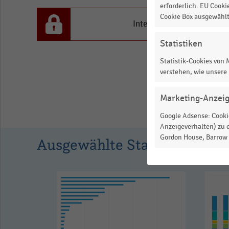
Euro.
erforderlich. EU Cooki
Cookie Box ausgewähl
Range:
Interesse an den Inhalten
0
Statistiken
to
1.056825.
Statistik-Cookies von
verstehen, wie unsere
View
as
data
Marketing-Anzei
table.
Google Adsense: Cookie
Anzeigeverhalten) zu e
Gordon House, Barrow S
Ausgewählte Statistiken