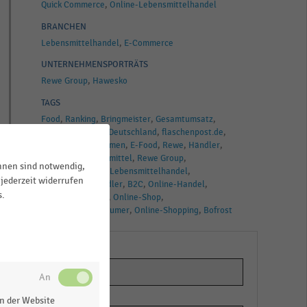
Quick Commerce
Online-Lebensmittelhandel
BRANCHEN
Lebensmittelhandel
E-Commerce
UNTERNEHMENSPORTRÄTS
Rewe Group
Hawesko
TAGS
Food
Ranking
Bringmeister
Gesamtumsatz
Umsatz
Handel
Deutschland
flaschenpost.de
Handelsunternehmen
E-Food
Rewe
Händler
Hawesko
Lebensmittel
Rewe Group
ihnen sind notwendig,
Quick Commerce
Lebensmittelhandel
jederzeit widerrufen
Lebensmittelhändler
B2C
Online-Handel
s.
B2C E-Commerce
Online-Shop
Business-to-Consumer
Online-Shopping
Bofrost
n der Website