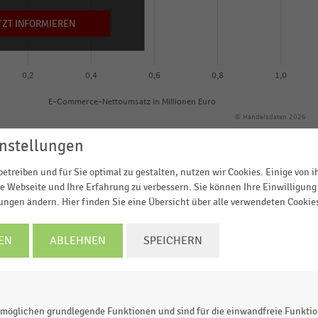
TZT INFORMIEREN
0,2
0,4
0,6
0,8
1,0
E-Commerce-Nettoumsatz in Millionen Euro
© Handelsdaten 2026
nstellungen
etreiben und für Sie optimal zu gestalten, nutzen wir Cookies. Einige von 
e Webseite und Ihre Erfahrung zu verbessern. Sie können Ihre Einwilligung 
größten Online-Shops mit Hauptsegment Lebensmittel
lungen ändern. Hier finden Sie eine Übersicht über alle verwendeten Cookie
Millionen Euro) auf.
EN
ABLEHNEN
SPEICHERN
Shops in Deutschland wird weiterhin von
shop.rewe.de
50,0 Millionen Euro
netto angeführt.
möglichen grundlegende Funktionen und sind für die einwandfreie Funktio