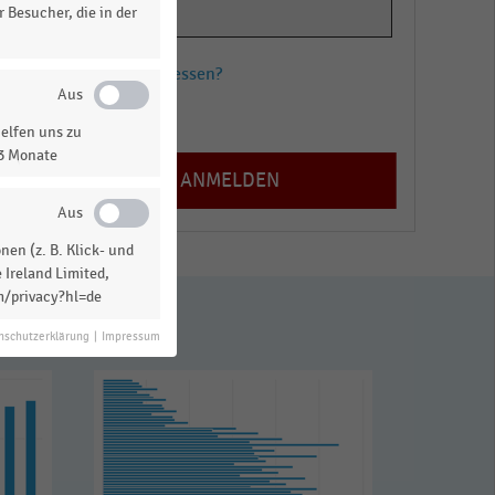
 Besucher, die in der
Passwort vergessen?
Registrieren
elfen uns zu
13 Monate
en (z. B. Klick- und
 Ireland Limited,
m/privacy?hl=de
nschutzerklärung
|
Impressum