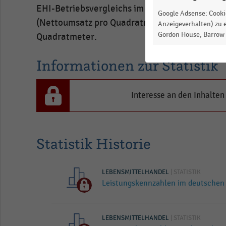
EHI-Betriebsvergleichs im deutschen Lebensmi
Google Adsense: Cookie
(Nettoumsatz pro Quadratmeter) der Supermärk
Anzeigeverhalten) zu e
Gordon House, Barrow S
Quadratmeter.
Informationen zur Statistik
Interesse an den Inhalten
Statistik Historie
LEBENSMITTELHANDEL
| STATISTIK
Leistungskennzahlen im deutschen 
LEBENSMITTELHANDEL
| STATISTIK