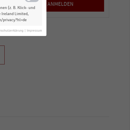
en (z. B. Klick- und
 Ireland Limited,
m/privacy?hl=de
nschutzerklärung
|
Impressum