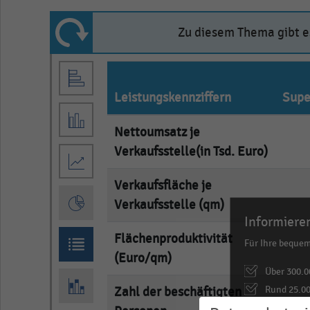
Zu diesem Thema gibt es
Leistungskennziffern
Supe
Nettoumsatz je
e
Verkaufsstelle(in Tsd. Euro)
Verkaufsfläche je
e
Verkaufsstelle (qm)
Informieren
Flächenproduktivität
e
Für Ihre beque
(Euro/qm)
Über 300.0
Rund 25.00
Zahl der beschäftigten
e
Download a