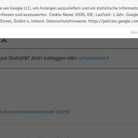
tteleinzelhandel. Die Flächenproduktivität
 von Google LLC, um Anzeigen auszuliefern und um statistische Information
te in Deutschland lag im Jahr 2012 bei 5.030 Euro pro
rfassen und auszuwerten. Cookie-Name: DSID, IDE, Laufzeit: 1 Jahr. Google
treet, Dublin 4, Ireland. Datenschutzhinweise: https://policies.google.co
Date
 zur Statistik? Jetzt einloggen oder
informieren
Lebensmitteleinzelhandel (2025)