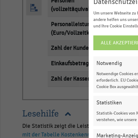
Personen
Datenschutzei
… und vieles m
(vollzeitäquivalent)
Um unsere Webseite zu b
andere helfen uns unser
JE
Personalleistung
e
und Ihre Cookie Einstel
(Euro/Vollzeitkraft/Jahr)
ALLE AKZEPTIER
COOKIE-
Zahl der Kunden p. a.
e
EINSTELLUNGEN
ÄNDERN
Notwendig
Einkaufsbetrag (Euro)
e
Notwendige Cookies er
Zahl der Kassen
e
erforderlich. EU Cooki
Cookie Box ausgewähl
Statistiken
Lesehilfe
Statistik-Cookies von
verstehen, wie unsere
Die Statistik zeigt die Leistungskennzahlen 
mit der Tabelle Kostenkennzahlen im Lebensm
Marketing-Anzei