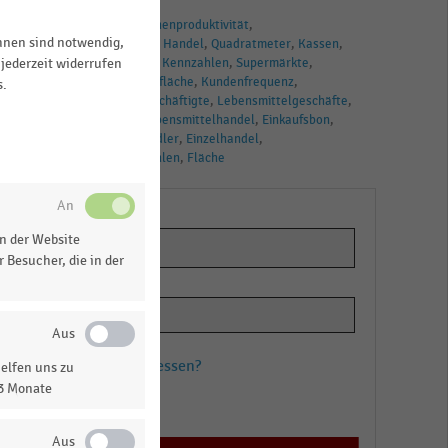
TAGS
Mitarbeiter
Flächenproduktivität
ihnen sind notwendig,
Personalleistung
Handel
Quadratmeter
Kassen
SB-Warenhäuser
Kennzahlen
Supermärkte
jederzeit widerrufen
Kunden
Verkaufsfläche
Kundenfrequenz
s.
Deutschland
Beschäftigte
Lebensmittelgeschäfte
Betriebsform
Lebensmittelhandel
Einkaufsbon
Lebensmittelhändler
Einzelhandel
Leistungskennzahlen
Fläche
n der Website
 Besucher, die in der
Passwort vergessen?
elfen uns zu
13 Monate
Registrieren
en