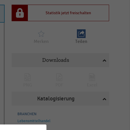
Statistik jetzt freischalten
Merken
Teilen
Downloads
PNG
PDF
Excel
Katalogisierung
BRANCHEN
Lebensmittelhandel