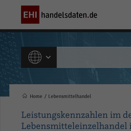
ALLE INHALTE
Home
Lebensmittelhandel
Pfadnavigation
Leistungskennzahlen im d
Lebensmitteleinzelhandel 