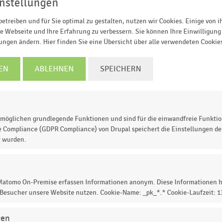
nstellungen
ehr!
etreiben und für Sie optimal zu gestalten, nutzen wir Cookies. Einige von 
e Webseite und Ihre Erfahrung zu verbessern. Sie können Ihre Einwilligung 
TZT INFORMIEREN
mpty
empty
empty
empty
lungen ändern. Hier finden Sie eine Übersicht über alle verwendeten Cookie
EN
ABLEHNEN
SPEICHERN
mpty
empty
empty
empty
mpty
empty
empty
empty
möglichen grundlegende Funktionen und sind für die einwandfreie Funktio
mpty
empty
empty
empty
e Compliance (GDPR Compliance) von Drupal speichert die Einstellungen der
t wurden.
 Matomo On-Premise erfassen Informationen anonym. Diese Informationen h
 Besucher unsere Website nutzen. Cookie-Name: _pk_*.* Cookie-Laufzeit: 
der Lebensmittelgeschäfte in Deutschland 2012. Zusamm
itteleinzelhandel
bildet sie das Ergebnis des jährlichen
gen