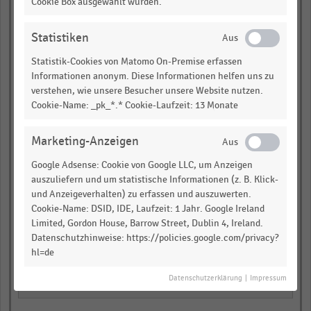
Cookie Box ausgewählt wurden.
Einkaufsbetrag (EUR)
Statistiken
empty
Statistik-Cookies von Matomo On-Premise erfassen
Informationen anonym. Diese Informationen helfen uns zu
empty
verstehen, wie unsere Besucher unsere Website nutzen.
Cookie-Name: _pk_*.* Cookie-Laufzeit: 13 Monate
empty
empty
Marketing-Anzeigen
Google Adsense: Cookie von Google LLC, um Anzeigen
Zahl der Kassen
auszuliefern und um statistische Informationen (z. B. Klick-
und Anzeigeverhalten) zu erfassen und auszuwerten.
empty
Cookie-Name: DSID, IDE, Laufzeit: 1 Jahr. Google Ireland
Limited, Gordon House, Barrow Street, Dublin 4, Ireland.
empty
Datenschutzhinweise: https://policies.google.com/privacy?
hl=de
empty
Datenschutzerklärung
|
Impressum
empty