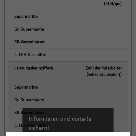
(EUR/qm)
empty
empty
empty
empty
Zahl der Mitarbeiter
(vollzeitäquivalent)
empty
empty
empty
Informieren und Vorteile
empty
sichern!