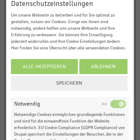
Für Ihre bequeme und umfassende
Datenschutzeinstellungen
Personalleistung
Recherche:
(EUR/Vollzeitkraft/Jahr)
Um unsere Webseite zu betreiben und für Sie optimal zu
Über 300.000 Daten und Kennzahlen
gestalten, nutzen wir Cookies. Einige von ihnen sind
empty
notwendig, andere helfen uns unsere Webseite und Ihre
Rund 25.000 Statistiken
Erfahrung zu verbessern. Sie können Ihre Einwilligung
empty
Download als Excel, PNG, PDF
jederzeit widerrufen und Ihre Cookie Einstellungen ändern.
… und vieles mehr!
Hier finden Sie eine Übersicht über alle verwendeten Cookies.
empty
JETZT INFORMIEREN
empty
ALLE AKZEPTIEREN
ABLEHNEN
Zahl der Kunden pro
COOKIE-
Tag
SPEICHERN
EINSTELLUNGEN
ÄNDERN
empty
Notwendig
empty
Notwendige Cookies ermöglichen grundlegende Funktionen
und sind für die einwandfreie Funktion der Website
empty
erforderlich. EU Cookie Compliance (GDPR Compliance) von
Drupal speichert die Einstellungen der Besucher, die in der
empty