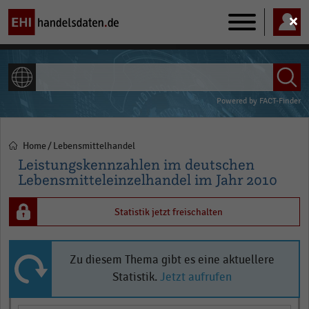
Main
navigation
ALLE INHALTE
Powered by
FACT-Finder
Home
Lebensmittelhandel
Pfadnavigation
Leistungskennzahlen im deutschen
Lebensmitteleinzelhandel im Jahr 2010
Statistik jetzt freischalten
Zu diesem Thema gibt es eine aktuellere
Statistik.
Jetzt aufrufen