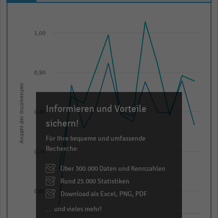
Line
Chart
graphic.
chart
with
1,00
2
lines.
The
0,90
chart
Anzahl der Insolvenzen
has
1
Informieren und Vorteile
0,80
X
sichern!
axis
Für Ihre bequeme und umfassende
displaying
Recherche:
categories.
0,70
Range:
Über 300.000 Daten und Kennzahlen
12
Rund 25.000 Statistiken
categories.
0,60
Download als Excel, PNG, PDF
The
… und vieles mehr!
chart