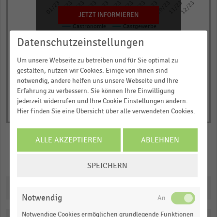
01/23
02/23
03/23
04/23
05/23
06/23
07/23
08/23
09/23
10/23
11/23
12/23
has
JETZT INFORMIEREN
1
Gastronomie
Gastgewerbe
Y
© Handelsdaten 2026
Datenschutzeinstellungen
axis
End
of
displaying
interactive
Um unsere Webseite zu betreiben und für Sie optimal zu
Anzahl
chart
gestalten, nutzen wir Cookies. Einige von ihnen sind
der
notwendig, andere helfen uns unsere Webseite und Ihre
Erfahrung zu verbessern. Sie können Ihre Einwilligung
Insolvenzen.
jederzeit widerrufen und Ihre Cookie Einstellungen ändern.
Range:
Hier finden Sie eine Übersicht über alle verwendeten Cookies.
0.543475
to
1.050025.
ALLE AKZEPTIEREN
ABLEHNEN
View
Merken
Teilen
COOKIE-
as
SPEICHERN
data
EINSTELLUNGEN
table.
ÄNDERN
Downloads
Notwendig
Notwendige Cookies ermöglichen grundlegende Funktionen