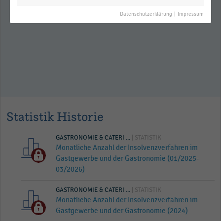
Deutschland (2014-2025)
Datenschutzerklärung
|
Impressum
Statistik Historie
GASTRONOMIE & CATERI ...
| STATISTIK
Monatliche Anzahl der Insolvenzverfahren im
Gastgewerbe und der Gastronomie (01/2025-
03/2026)
GASTRONOMIE & CATERI ...
| STATISTIK
Monatliche Anzahl der Insolvenzverfahren im
Gastgewerbe und der Gastronomie (2024)