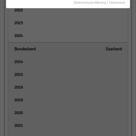
Datenschutzerklärung
|
Impressum
empty
empty
empty
Saarland
empty
empty
empty
empty
empty
empty