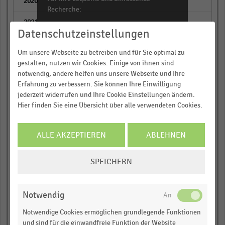
empty
Recherche:
empty
Über 300.000 Daten und Kennzahlen
Datenschutzeinstellungen
Rund 25.000 Statistiken
empty
Um unsere Webseite zu betreiben und für Sie optimal zu
Download als Excel, PNG, PDF
gestalten, nutzen wir Cookies. Einige von ihnen sind
empty
… und vieles mehr!
notwendig, andere helfen uns unsere Webseite und Ihre
Erfahrung zu verbessern. Sie können Ihre Einwilligung
empty
jederzeit widerrufen und Ihre Cookie Einstellungen ändern.
JETZT INFORMIEREN
Hier finden Sie eine Übersicht über alle verwendeten Cookies.
Nordrhein-Westfalen
empty
ALLE AKZEPTIEREN
ABLEHNEN
empty
COOKIE-
SPEICHERN
EINSTELLUNGEN
empty
ÄNDERN
empty
Notwendig
Notwendige Cookies ermöglichen grundlegende Funktionen
empty
und sind für die einwandfreie Funktion der Website