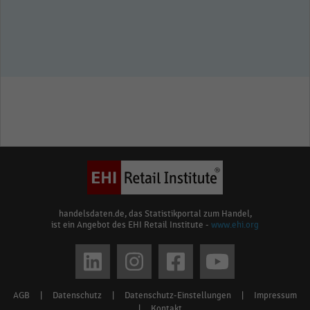
handelsdaten.de, das Statistikportal zum Handel,
ist ein Angebot des EHI Retail Institute -
www.ehi.org
Social
media
AGB
|
Datenschutz
|
Datenschutz-Einstellungen
|
Impressum
Footer
|
Kontakt