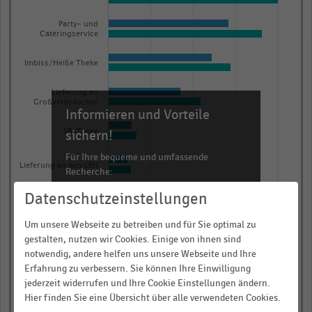
with
2
Party- und
data
Cateringservice
series.
Imbiss/Heiße Theke
The
chart
Lieferung an
has
Großverbraucher
Informieren und Vorteile
1
sichern!
SB-Theke
X
axis
Für Ihre bequeme und umfassende
Lieferung an den LEH
Recherche:
displaying
categories.
Datenschutzeinstellungen
Über 300.000 Daten und Kennzahlen
Online-Shop
Range:
Rund 25.000 Statistiken
Um unsere Webseite zu betreiben und für Sie optimal zu
8
Download als Excel, PNG, PDF
Mobiler Verkauf
gestalten, nutzen wir Cookies. Einige von ihnen sind
categories.
notwendig, andere helfen uns unsere Webseite und Ihre
… und vieles mehr!
The
0,00
0,25
0,50
0,75
1,00
Erfahrung zu verbessern. Sie können Ihre Einwilligung
chart
jederzeit widerrufen und Ihre Cookie Einstellungen ändern.
Anteil der Betriebe in Prozent
JETZT INFORMIEREN
has
Hier finden Sie eine Übersicht über alle verwendeten Cookies.
2015
2016