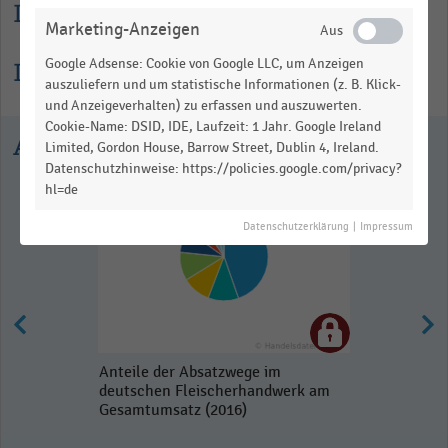
Lesehilfe
Marketing-Anzeigen
Google Adsense: Cookie von Google LLC, um Anzeigen
Informationen zur Statistik
auszuliefern und um statistische Informationen (z. B. Klick-
und Anzeigeverhalten) zu erfassen und auszuwerten.
Cookie-Name: DSID, IDE, Laufzeit: 1 Jahr. Google Ireland
Ausgewählte Statistiken
Limited, Gordon House, Barrow Street, Dublin 4, Ireland.
Datenschutzhinweise: https://policies.google.com/privacy?
hl=de
Datenschutzerklärung
|
Impressum
Anteile der Absatzwege im
deutschen Fleischerhandwerk am
Gesamtumsatz (2016)