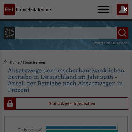
Main
navigation
ALLE INHALTE
Powered by
FACT-Finder
Home
Fleischereien
Pfadnavigation
Absatzwege der fleischerhandwerklichen
Betriebe in Deutschland im Jahr 2016 -
Anteil der Betriebe nach Absatzwegen in
Prozent
Statistik jetzt freischalten
Bar
Chart
graphic.
chart
Thekenverkauf