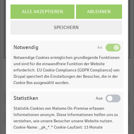
1
© Handelsdaten 2026
Y
End
ALLE AKZEPTIEREN
ABLEHNEN
of
axis
interactive
displaying
COOKIE-
chart
SPEICHERN
Anteil
EINSTELLUNGEN
der
ÄNDERN
Betriebe
Notwendig
in
Notwendige Cookies ermöglichen grundlegende Funktionen
Prozent.
und sind für die einwandfreie Funktion der Website
Range:
erforderlich. EU Cookie Compliance (GDPR Compliance) von
0
Drupal speichert die Einstellungen der Besucher, die in der
Merken
Teilen
to
Cookie Box ausgewählt wurden.
1.05168.
View
Downloads
Statistiken
as
data
Statistik-Cookies von Matomo On-Premise erfassen
table.
Informationen anonym. Diese Informationen helfen uns zu
Katalogisierung
verstehen, wie unsere Besucher unsere Website nutzen.
Cookie-Name: _pk_*.* Cookie-Laufzeit: 13 Monate