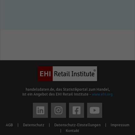
handelsdaten.de, das Statistikportal zum Handel,
ist ein Angebot des EHI Retail Institute -
www.ehi.org
Social
media
AGB
|
Datenschutz
|
Datenschutz-Einstellungen
|
Impressum
Footer
links
|
Kontakt