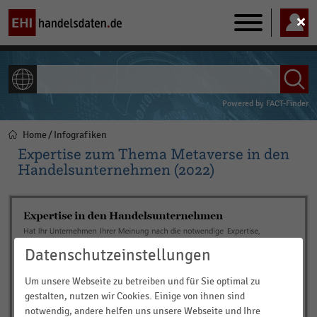
Main
navigation
ALLE INHALTE
Powered by
FACT-Finder
Home
Infografiken
Pfadnavigation
Expertise zum Thema Metaverse in den
Handelsunternehmen (2022)
Datenschutzeinstellungen
Um unsere Webseite zu betreiben und für Sie optimal zu
gestalten, nutzen wir Cookies. Einige von ihnen sind
notwendig, andere helfen uns unsere Webseite und Ihre