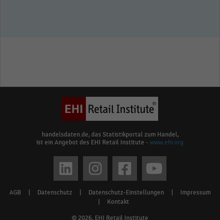
handelsdaten.de, das Statistikportal zum Handel,
ist ein Angebot des EHI Retail Institute -
www.ehi.org
Social
media
AGB
|
Datenschutz
|
Datenschutz-Einstellungen
|
Impressum
Footer
links
|
Kontakt
menu
© 2026, EHI Retail Institute