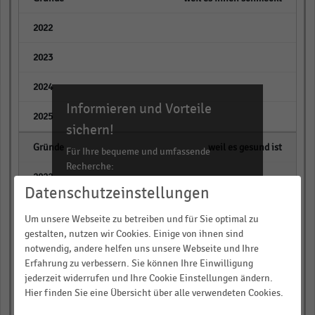
empty
empty
empty
Informieren und Vorteile
empty
sichern!
weil es gesund ist
Für Ihre bequeme und umfassende
Recherche:
empty
Datenschutzeinstellungen
Über 300.000 Daten und Kennzahlen
empty
Rund 25.000 Statistiken
Um unsere Webseite zu betreiben und für Sie optimal zu
Download als Excel, PNG, PDF
gestalten, nutzen wir Cookies. Einige von ihnen sind
empty
notwendig, andere helfen uns unsere Webseite und Ihre
… und vieles mehr!
Erfahrung zu verbessern. Sie können Ihre Einwilligung
empty
jederzeit widerrufen und Ihre Cookie Einstellungen ändern.
JETZT INFORMIEREN
Hier finden Sie eine Übersicht über alle verwendeten Cookies.
weil sie gerade sehr viel darüber
lesen und hören