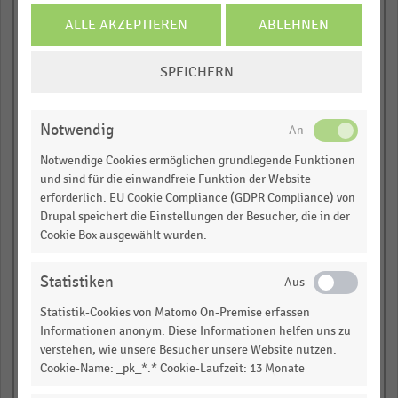
ALLE AKZEPTIEREN
ABLEHNEN
empty
COOKIE-
empty
SPEICHERN
EINSTELLUNGEN
ÄNDERN
empty
Notwendig
empty
Notwendige Cookies ermöglichen grundlegende Funktionen
und sind für die einwandfreie Funktion der Website
wegen einer Allergie oder
erforderlich. EU Cookie Compliance (GDPR Compliance) von
Unverträglichkeit tierischer Produkte
Drupal speichert die Einstellungen der Besucher, die in der
Cookie Box ausgewählt wurden.
empty
empty
Statistiken
Statistik-Cookies von Matomo On-Premise erfassen
empty
Informationen anonym. Diese Informationen helfen uns zu
verstehen, wie unsere Besucher unsere Website nutzen.
empty
Cookie-Name: _pk_*.* Cookie-Laufzeit: 13 Monate