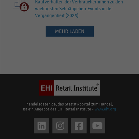
Kaufverhalten der Verbraucher:innen zu den
wichtigsten Schnäppchen-Events in der
Vergangenheit (2023)
MEHR LADEN
handelsdaten.de, das Statistikportal zum Handel,
ist ein Angebot des EHI Retail Institute -
www.ehi.org
Social
media