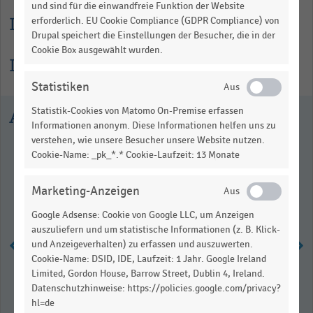
und sind für die einwandfreie Funktion der Website
Lesehilfe
erforderlich. EU Cookie Compliance (GDPR Compliance) von
Drupal speichert die Einstellungen der Besucher, die in der
Cookie Box ausgewählt wurden.
Informationen zur Statistik
Statistiken
Statistik-Cookies von Matomo On-Premise erfassen
Ausgewählte Statistiken
Informationen anonym. Diese Informationen helfen uns zu
verstehen, wie unsere Besucher unsere Website nutzen.
Cookie-Name: _pk_*.* Cookie-Laufzeit: 13 Monate
Marketing-Anzeigen
Google Adsense: Cookie von Google LLC, um Anzeigen
auszuliefern und um statistische Informationen (z. B. Klick-
und Anzeigeverhalten) zu erfassen und auszuwerten.
Cookie-Name: DSID, IDE, Laufzeit: 1 Jahr. Google Ireland
Limited, Gordon House, Barrow Street, Dublin 4, Ireland.
Eingeplantes Budget von
Verbraucher:innen in Deutschland
Datenschutzhinweise: https://policies.google.com/privacy?
für den Black Friday (2020-2025)
hl=de