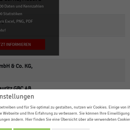
00 Daten und Kennzahlen
0 Statistiken
H,
empty
ls Excel, PNG, PDF
ehr!
national Ltd.,
empty
TZT INFORMIEREN
 GmbH & Co. KG,
empty
uritz GBC AB,
empty
nstellungen
etreiben und für Sie optimal zu gestalten, nutzen wir Cookies. Einige von 
gerie & Gesundheit
empty
e Webseite und Ihre Erfahrung zu verbessern. Sie können Ihre Einwilligung 
lungen ändern. Hier finden Sie eine Übersicht über alle verwendeten Cookie