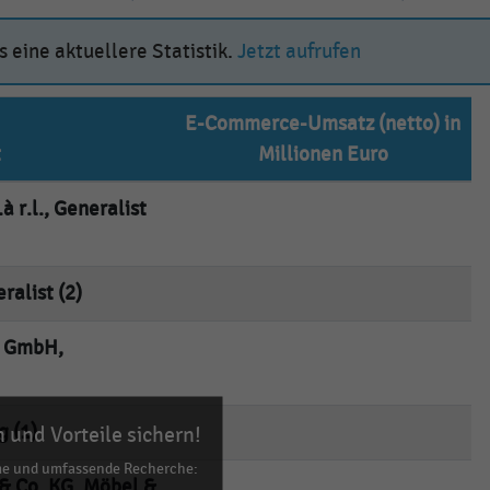
 eine aktuellere Statistik.
Jetzt aufrufen
E-Commerce-Umsatz (netto) in
t
Millionen Euro
 r.l., Generalist
empty
ralist (2)
empty
 GmbH,
empty
g (1)
empty
 und Vorteile sichern!
me und umfassende Recherche:
& Co. KG, Möbel &
empty