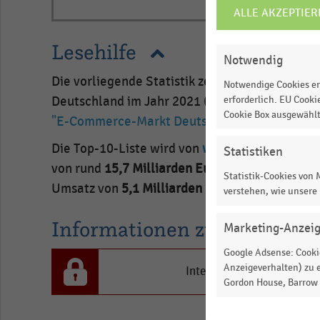
ALLE AKZEPTIER
COOKIE-
EINSTELLUNGEN
Lesehilfe
ÄNDERN
Notwendig
Die vorliegende Statistik zeigt den E-Commer
Notwendige Cookies er
erforderlich. EU Cooki
Deutschland im Jahr 2021 (in Millionen Euro).
Cookie Box ausgewähl
"E-Commerce-Markt Deutschland 2022"
ab.
Die Top-10-Liste wird von
www.amazon.de
(Am
Statistiken
von rund
15,7 Milliarden Euro
angeführt, gefo
Statistik-Cookies von
Umsatz von
5,1 Milliarden Euro
.
verstehen, wie unsere
Informationen zur Statistik
Marketing-Anzei
Google Adsense: Cookie
Anzeigeverhalten) zu e
Interesse an den Inhalten
Gordon House, Barrow S