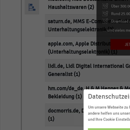
Über 300.0
Haushaltswaren (2)
Rund 25.00
saturn.de, MMS E-Commerce Gmb
Download a
Unterhaltungselektronik (2)
… und vieles m
apple.com, Apple Distribution Inter
JE
(Unterhaltungselektronik) (1)
lidl.de, Lidl Digital International
Generalist (1)
hm.com/de_de, H & M Hennes & Ma
Datenschutzei
Bekleidung (1)
Um unsere Webseite zu b
docmorris.de, DocMorris N.V., Dro
andere helfen uns unser
(1)
und Ihre Cookie Einstel