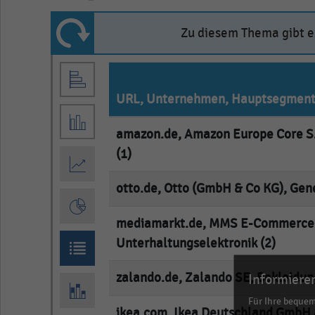
Zu diesem Thema gibt es
URL, Unternehmen, Hauptsegmen
amazon.de, Amazon Europe Core S.à
(1)
otto.de, Otto (GmbH & Co KG), Gene
mediamarkt.de, MMS E-Commerce
Unterhaltungselektronik (2)
zalando.de, Zalando SE, Bekleidun
Informieren
Für Ihre beque
ikea.com, Ikea Deutschland GmbH 