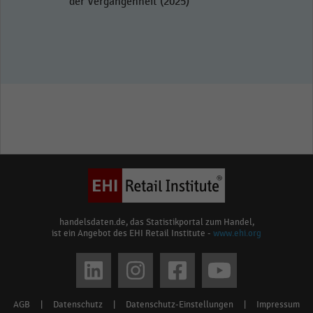
der Vergangenheit (2025)
handelsdaten.de, das Statistikportal zum Handel,
ist ein Angebot des EHI Retail Institute -
www.ehi.org
Social
media
AGB
|
Datenschutz
|
Datenschutz-Einstellungen
|
Impressum
Footer