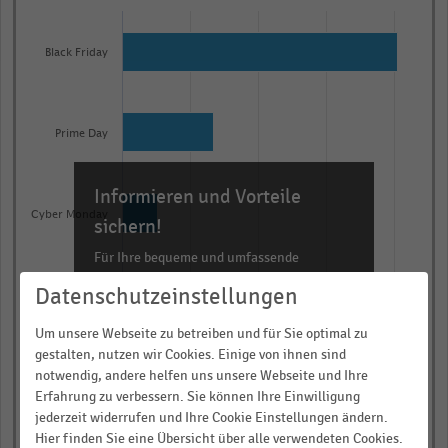
Bar
Chart
graphic.
chart
with
Black Friday
5
bars.
The
Prime Day
chart
has
Informieren und Vorteile
1
Cyber Monday
X
sichern!
axis
Für Ihre bequeme und umfassende
displaying
Recherche:
Datenschutzeinstellungen
categories.
Singles‘ Day
Über 300.000 Daten und Kennzahlen
Range:
Um unsere Webseite zu betreiben und für Sie optimal zu
Rund 25.000 Statistiken
5
gestalten, nutzen wir Cookies. Einige von ihnen sind
categories.
Download als Excel, PNG, PDF
notwendig, andere helfen uns unsere Webseite und Ihre
Keines davon
Erfahrung zu verbessern. Sie können Ihre Einwilligung
The
… und vieles mehr!
jederzeit widerrufen und Ihre Cookie Einstellungen ändern.
chart
0,00
0,25
0,50
0,75
1,00
Hier finden Sie eine Übersicht über alle verwendeten Cookies.