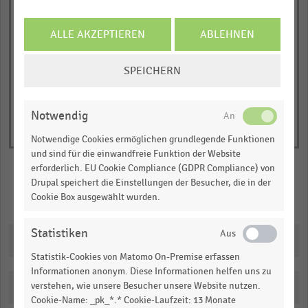
has
JETZT INFORMIEREN
Anteil der befragten Verbraucher:innen (in Prozent)
1
© Handelsdaten 2026
Y
ALLE AKZEPTIEREN
ABLEHNEN
End
of
axis
interactive
COOKIE-
displaying
SPEICHERN
chart
EINSTELLUNGEN
Anteil
ÄNDERN
der
Notwendig
befragten
Verbraucher:innen
Notwendige Cookies ermöglichen grundlegende Funktionen
(in
und sind für die einwandfreie Funktion der Website
erforderlich. EU Cookie Compliance (GDPR Compliance) von
Prozent).
Drupal speichert die Einstellungen der Besucher, die in der
Range:
Merken
Teilen
Cookie Box ausgewählt wurden.
0
to
Statistiken
Downloads
1.06281.
Statistik-Cookies von Matomo On-Premise erfassen
View
as
Informationen anonym. Diese Informationen helfen uns zu
data
verstehen, wie unsere Besucher unsere Website nutzen.
Katalogisierung
table.
Cookie-Name: _pk_*.* Cookie-Laufzeit: 13 Monate