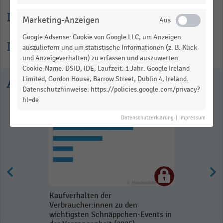
Lesehilfe
Marketing-Anzeigen
Google Adsense: Cookie von Google LLC, um Anzeigen
Informationen zur Statistik
auszuliefern und um statistische Informationen (z. B. Klick-
und Anzeigeverhalten) zu erfassen und auszuwerten.
Cookie-Name: DSID, IDE, Laufzeit: 1 Jahr. Google Ireland
Limited, Gordon House, Barrow Street, Dublin 4, Ireland.
Ausgewählte Statistiken
Datenschutzhinweise: https://policies.google.com/privacy?
hl=de
Datenschutzerklärung
|
Impressum
Kaufverhalten der
Verbraucher:innen zu den
wichtigsten Schnäppchen-Events in