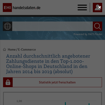
Main
navigation
ALLE INHALTE
Powered by
FACT-Finder
Home
E-Commerce
Pfadnavigation
Anzahl durchschnittlich angebotener
Zahlungsdienste in den Top-1.000-
Online-Shops in Deutschland in den
Jahren 2014 bis 2019 (absolut)
Statistik jetzt freischalten
Bar
Chart
graphic.
1,00
chart