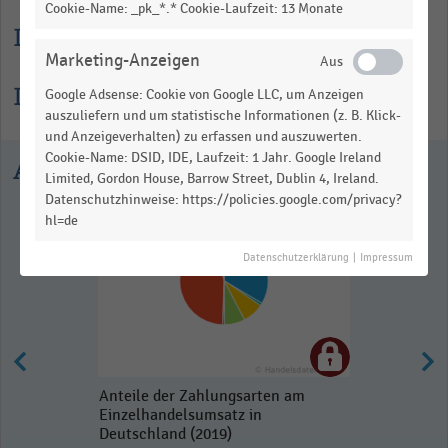
Cookie-Name: _pk_*.* Cookie-Laufzeit: 13 Monate
Lesehilfe
Marketing-Anzeigen
Informationen zur Statistik
Google Adsense: Cookie von Google LLC, um Anzeigen
auszuliefern und um statistische Informationen (z. B. Klick-
und Anzeigeverhalten) zu erfassen und auszuwerten.
Cookie-Name: DSID, IDE, Laufzeit: 1 Jahr. Google Ireland
Ausgewählte Statistiken
Limited, Gordon House, Barrow Street, Dublin 4, Ireland.
Datenschutzhinweise: https://policies.google.com/privacy?
hl=de
Datenschutzerklärung
|
Impressum
Anteile der Zahlungsarten am
Einzelhandelsumsatz in
Deutschland (2019)