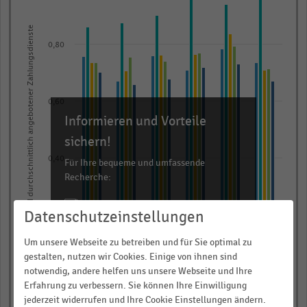
with
5
Anzahl durchschnittlich angebotener Zahlungsdienste
data
0,80
series.
The
chart
has
0,60
Informieren und Vorteile
1
X
sichern!
axis
0,40
Für Ihre bequeme und umfassende
displaying
Recherche:
categories.
Range:
Über 300.000 Daten und Kennzahlen
Datenschutzeinstellungen
0,20
6
Rund 25.000 Statistiken
categories.
Download als Excel, PNG, PDF
Um unsere Webseite zu betreiben und für Sie optimal zu
The
gestalten, nutzen wir Cookies. Einige von ihnen sind
… und vieles mehr!
notwendig, andere helfen uns unsere Webseite und Ihre
chart
0,00
2014
2015
2016
2017
2018
2019
Erfahrung zu verbessern. Sie können Ihre Einwilligung
has
JETZT INFORMIEREN
jederzeit widerrufen und Ihre Cookie Einstellungen ändern.
⌀ Insgesamt
⌀ Top–10