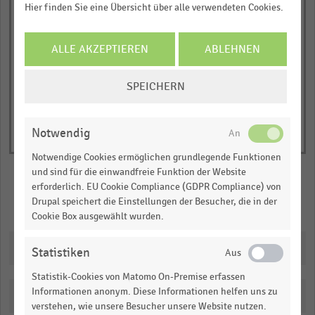
1
Hier finden Sie eine Übersicht über alle verwendeten Cookies.
⌀ Platz 11–100
⌀ Platz 101–500
⌀ Platz 501–1.000
Y
© Handelsdaten 2026
axis
End
ALLE AKZEPTIEREN
ABLEHNEN
of
displaying
interactive
Anzahl
chart
COOKIE-
SPEICHERN
durchschnittlich
EINSTELLUNGEN
angebotener
ÄNDERN
Zahlungsdienste.
Notwendig
Range:
Notwendige Cookies ermöglichen grundlegende Funktionen
0
und sind für die einwandfreie Funktion der Website
to
erforderlich. EU Cookie Compliance (GDPR Compliance) von
1.0353491489361701.
Drupal speichert die Einstellungen der Besucher, die in der
Merken
Teilen
View
Cookie Box ausgewählt wurden.
as
data
Downloads
table.
Statistiken
Statistik-Cookies von Matomo On-Premise erfassen
Informationen anonym. Diese Informationen helfen uns zu
Katalogisierung
verstehen, wie unsere Besucher unsere Website nutzen.