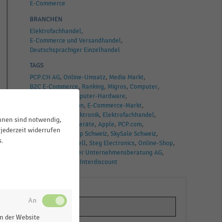
E-Commerce
BRANCHEN
Elektrofachhandel
E-Commerce und Versandhandel
Deutschsprachiger Einzelhandel
TAGS
PCP.CH AG
Online-Umsatz
Media Markt
B2C E-Commerce
Ranking
Migros
Computer
Smartphone
Computer-Hardware
Telekommunikation
E-Commerce-Markt
Unterhaltungselektronik
Elektrofachhandel
ihnen sind notwendig,
Schweiz
Elektrogeräte
Apple
PCP.com
jederzeit widerrufen
Mobiltelefon
Coop Schweiz
SkySale Schweiz
k,
s.
Online-Handel
Dell
Steg Electronics
Online-Shop
digitec.ch
Heiniger Unternehmensberatung AG
Online-Shopping
Interdiscount
n der Website