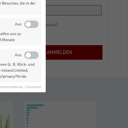
 Besucher, die in der
Passwort vergessen?
elfen uns zu
Registrieren
13 Monate
en (z. B. Klick- und
 Ireland Limited,
m/privacy?hl=de
nschutzerklärung
|
Impressum