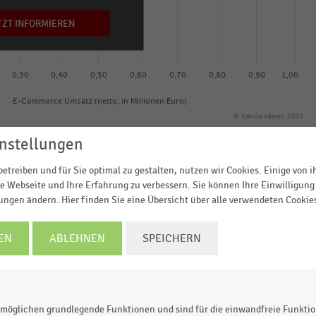
TZT INFORMIEREN
0,30
0,40
0,50
0,60
0,70
0,80
0,90
1,00
E-Commerce Umsatz (netto, in Millionen Euro)
© Handelsdaten 2026
nstellungen
etreiben und für Sie optimal zu gestalten, nutzen wir Cookies. Einige von 
e Webseite und Ihre Erfahrung zu verbessern. Sie können Ihre Einwilligung 
ksten Online-Shops für Computer, Unterhaltungselektroni
lungen ändern. Hier finden Sie eine Übersicht über alle verwendeten Cookie
z im Jahr 2016 nach E-Commerce-Umsatz (netto, in
EN
ABLEHNEN
SPEICHERN
atzstärksten Online-Shops im Hauptsegment
eimischen Anbietern angeführt. Der Schweizer
s von 47,2 Millionen Euro noch immer deutlich an erster
Umsatz. Auf Platz Zehn steht
www.apfelkiste.ch
mit
möglichen grundlegende Funktionen und sind für die einwandfreie Funktio