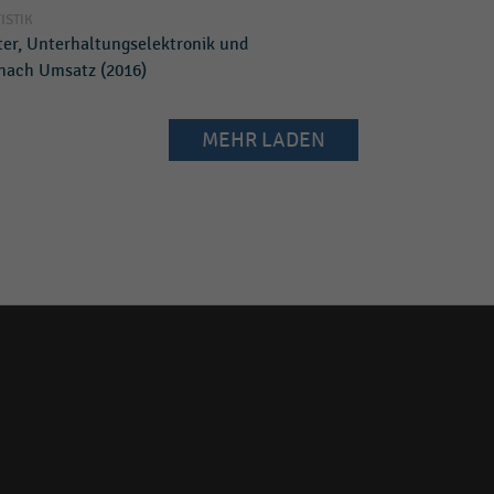
TISTIK
ter, Unterhaltungselektronik und
nach Umsatz (2016)
MEHR LADEN
Social
media
links