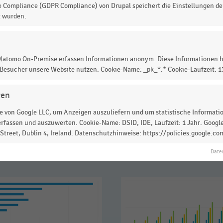
 Jahr 2016.
e Compliance (GDPR Compliance) von Drupal speichert die Einstellungen der
t wurden.
 Matomo On-Premise erfassen Informationen anonym. Diese Informationen h
 zur Statistik? Jetzt einloggen oder
informieren
 Besucher unsere Website nutzen. Cookie-Name: _pk_*.* Cookie-Laufzeit: 
gen
 von Google LLC, um Anzeigen auszuliefern und um statistische Information
rfassen und auszuwerten. Cookie-Name: DSID, IDE, Laufzeit: 1 Jahr. Google
treet, Dublin 4, Ireland. Datenschutzhinweise: https://policies.google.co
Date