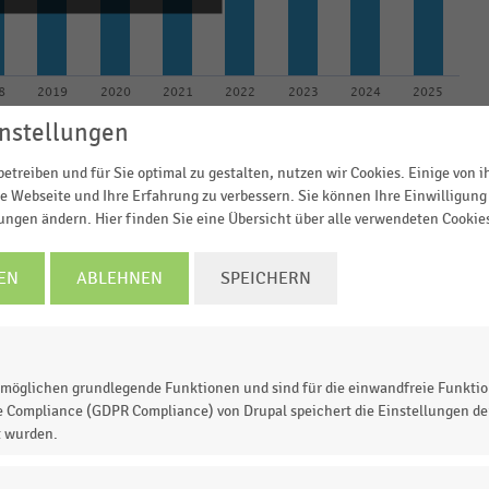
8
2019
2020
2021
2022
2023
2024
2025
© Handelsdaten 2026
nstellungen
etreiben und für Sie optimal zu gestalten, nutzen wir Cookies. Einige von 
e Webseite und Ihre Erfahrung zu verbessern. Sie können Ihre Einwilligung 
lungen ändern. Hier finden Sie eine Übersicht über alle verwendeten Cookie
kt für Kurier-, Express- und Paketdienste
in den Jahre
4
setzte die KEP-Branche insgesamt
27,6 Milliarden Eur
EN
ABLEHNEN
SPEICHERN
möglichen grundlegende Funktionen und sind für die einwandfreie Funktio
e Compliance (GDPR Compliance) von Drupal speichert die Einstellungen der
 zur Statistik? Jetzt einloggen oder
informieren
t wurden.