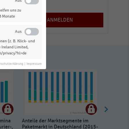
Registrieren
elfen uns zu
13 Monate
en (z. B. Klick- und
 Ireland Limited,
m/privacy?hl=de
nschutzerklärung
|
Impressum
umina
Anteile der Marktsegmente im
rier-,
Paketmarkt in Deutschland (2015-