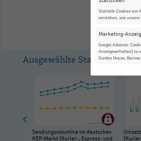
Statistiken
1.0629475352112676.
View
Statistik-Cookies von
as
verstehen, wie unsere
data
table.
Marketing-Anzei
Google Adsense: Cookie
Anzeigeverhalten) zu e
Ausgewählte Statistiken
Gordon House, Barrow S
Sendungsvolumina im deutschen
Umsatz
KEP-Markt (Kurier-, Express- und
(Kurier