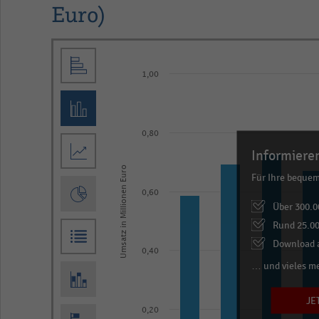
Euro)
Bar
Chart
graphic.
chart
1,00
with
11
bars.
0,80
The
Informieren
chart
Umsatz in Millionen Euro
Für Ihre beque
has
0,60
1
Über 300.0
X
Rund 25.00
axis
Download a
0,40
displaying
… und vieles m
categories.
JE
Range:
0,20