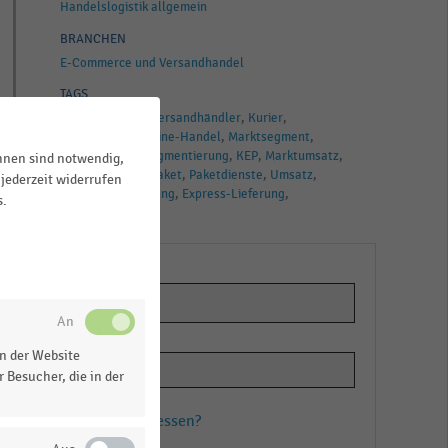
Handelslogistik allgemein
BRANCHEN
E-Commerce und Versandhandel
TAGS
Gesamtumsatz
Versandhändler
Kurier
Versand- und Online-Handel
Marktsegment
Express
Marktsegmentierung
KEP
Marktumsatz
ihnen sind notwendig,
Online-Handel
Paket
Paketdienste
Umsatz
jederzeit widerrufen
Umsatzveränderung
Express-Lieferung
s.
Versandhandel
n
o
n der Website
 Besucher, die in der
Passwort vergessen?