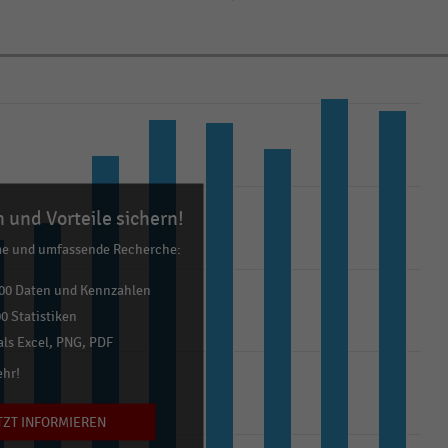
 und Vorteile sichern!
me und umfassende Recherche:
00 Daten und Kennzahlen
0 Statistiken
ls Excel, PNG, PDF
ehr!
TZT INFORMIEREN