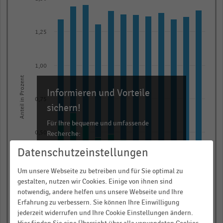
graphic.
chart
with
3
1,25
data
series.
The
1,00
chart
Anteil in Prozent
has
Informieren und Vorteile
1
0,75
sichern!
X
axis
Für Ihre bequeme und umfassende
Recherche:
displaying
0,50
categories.
Datenschutzeinstellungen
Über 300.000 Daten und Kennzahlen
Range:
Rund 25.000 Statistiken
0,25
Um unsere Webseite zu betreiben und für Sie optimal zu
12
Download als Excel, PNG, PDF
gestalten, nutzen wir Cookies. Einige von ihnen sind
categories.
notwendig, andere helfen uns unsere Webseite und Ihre
… und vieles mehr!
The
0,00
Erfahrung zu verbessern. Sie können Ihre Einwilligung
2015
2016
2017
2018
2019
2020
2021
2022
2023
2024
2025
2026*
chart
jederzeit widerrufen und Ihre Cookie Einstellungen ändern.
JETZT INFORMIEREN
has