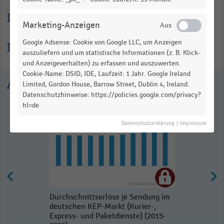
Lesehilfe
Marketing-Anzeigen
Google Adsense: Cookie von Google LLC, um Anzeigen
Informationen zur Statistik
auszuliefern und um statistische Informationen (z. B. Klick-
und Anzeigeverhalten) zu erfassen und auszuwerten.
Cookie-Name: DSID, IDE, Laufzeit: 1 Jahr. Google Ireland
Ausgewählte Statistiken
Limited, Gordon House, Barrow Street, Dublin 4, Ireland.
Datenschutzhinweise: https://policies.google.com/privacy?
hl=de
Datenschutzerklärung
|
Impressum
Durchschnittserlöse je Sendung im
deutschen KEP-Markt (Kurier-,
Express- und Paketdienste) (2015-