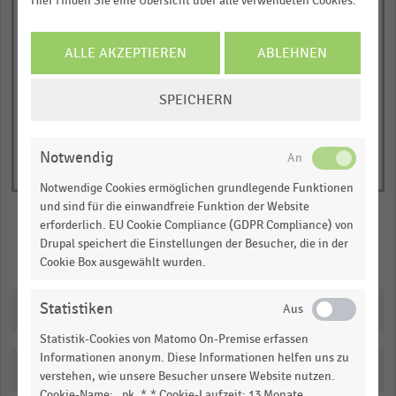
Hier finden Sie eine Übersicht über alle verwendeten Cookies.
B2C
B2B
C2C
1
© Handelsdaten 2026
Y
End
ALLE AKZEPTIEREN
ABLEHNEN
of
axis
interactive
displaying
COOKIE-
chart
SPEICHERN
Anteil
EINSTELLUNGEN
in
ÄNDERN
Prozent.
Notwendig
Range:
Notwendige Cookies ermöglichen grundlegende Funktionen
0
und sind für die einwandfreie Funktion der Website
to
erforderlich. EU Cookie Compliance (GDPR Compliance) von
1.5250861643835616.
Drupal speichert die Einstellungen der Besucher, die in der
Merken
Teilen
Cookie Box ausgewählt wurden.
View
as
data
Statistiken
Downloads
table.
Statistik-Cookies von Matomo On-Premise erfassen
Informationen anonym. Diese Informationen helfen uns zu
Katalogisierung
verstehen, wie unsere Besucher unsere Website nutzen.
Cookie-Name: _pk_*.* Cookie-Laufzeit: 13 Monate