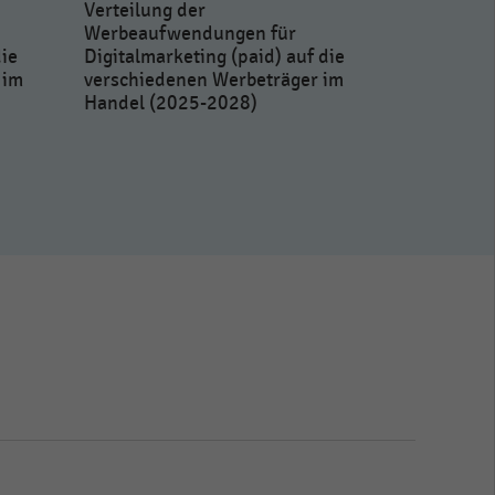
Verteilung der
Werbeaufwendungen für
die
Digitalmarketing (paid) auf die
 im
verschiedenen Werbeträger im
Handel (2025-2028)
Verteilung
Werbeauf
Digitalmar
verschied
Handel (2