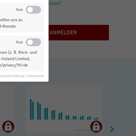
Passwort vergessen?
Registrieren
elfen uns zu
13 Monate
en (z. B. Klick- und
 Ireland Limited,
m/privacy?hl=de
nschutzerklärung
|
Impressum