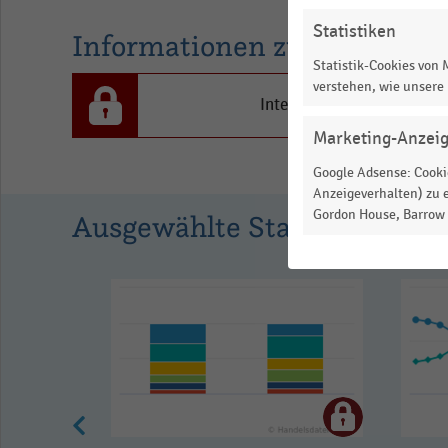
Funk
Statistiken
Informationen zur Statistik
und
Statistik-Cookies von
TV
verstehen, wie unsere
in
Interesse an den Inhalten
Prozent.
Marketing-Anzei
Range:
Google Adsense: Cookie
0
Anzeigeverhalten) zu e
to
Gordon House, Barrow S
Ausgewählte Statistiken
1.00695.
View
as
data
table.