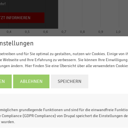
ehr!
TZT INFORMIEREN
0,4
0,5
0,6
0,7
0,8
0,9
1,0
nstellungen
 Werbeaufwendungen für Funk und TV in Prozent
2025
2028*
etreiben und für Sie optimal zu gestalten, nutzen wir Cookies. Einige von 
e Webseite und Ihre Erfahrung zu verbessern. Sie können Ihre Einwilligung 
© Handelsdaten 2026
lungen ändern. Hier finden Sie eine Übersicht über alle verwendeten Cookie
EN
ABLEHNEN
SPEICHERN
fwendungen für Funk und TV
der im Rahmen der
EHI-
“
befragten Marketingverantwortlichen im Handel
auf d
rognosen für das Jahr 2028 (in Prozent). Die
möglichen grundlegende Funktionen und sind für die einwandfreie Funktio
e Compliance (GDPR Compliance) von Drupal speichert die Einstellungen der
 TV zeigen sich
insgesamt stabil
. Auf
Radio-Werbung
t wurden.
TV-Werbung
.