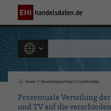
ALLE INHALTE
Home
Deutschsprachiger Einzelhandel
Pfadnavigation
Prozentuale Verteilung d
und TV auf die verschiede