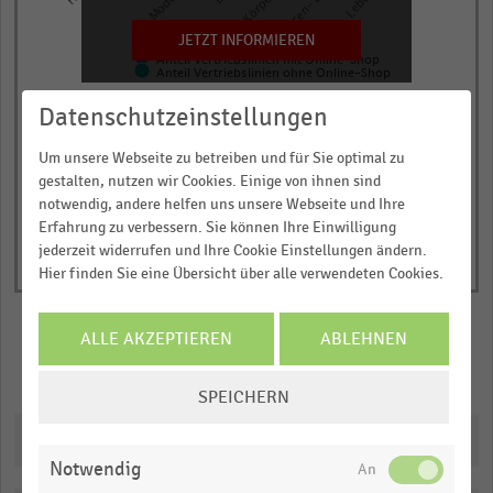
chart
has
JETZT INFORMIEREN
Anteil Vertriebslinien mit Online-Shop
1
Anteil Vertriebslinien ohne Online-Shop
Y
© Handelsdaten 2026
Datenschutzeinstellungen
End
axis
of
displaying
interactive
Um unsere Webseite zu betreiben und für Sie optimal zu
chart
Anteil
gestalten, nutzen wir Cookies. Einige von ihnen sind
der
notwendig, andere helfen uns unsere Webseite und Ihre
Erfahrung zu verbessern. Sie können Ihre Einwilligung
Vertriebslinien
jederzeit widerrufen und Ihre Cookie Einstellungen ändern.
(in
Hier finden Sie eine Übersicht über alle verwendeten Cookies.
Prozent).
Range:
ALLE AKZEPTIEREN
ABLEHNEN
0
to
Merken
Teilen
COOKIE-
1.1791094420600858.
SPEICHERN
EINSTELLUNGEN
View
ÄNDERN
Downloads
as
data
Notwendig
table.