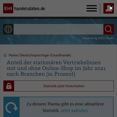
Main
navigation
ALLE INHALTE
Powered by
FACT-Finder
Home
Deutschsprachiger Einzelhandel
Pfadnavigation
Anteil der stationären Vertriebslinien
mit und ohne Online-Shop im Jahr 2021
nach Branchen (in Prozent)
Statistik jetzt freischalten
Zu diesem Thema gibt es eine aktuellere
Statistik.
Jetzt aufrufen