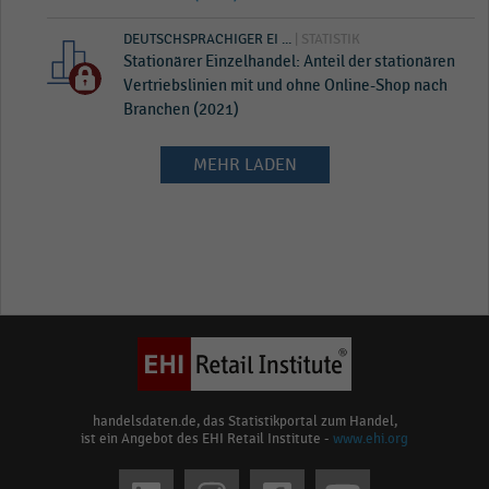
DEUTSCHSPRACHIGER EI ...
| STATISTIK
Stationärer Einzelhandel: Anteil der stationären
Vertriebslinien mit und ohne Online-Shop nach
Branchen (2021)
MEHR LADEN
handelsdaten.de, das Statistikportal zum Handel,
ist ein Angebot des EHI Retail Institute -
www.ehi.org