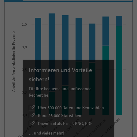
Bar
Chart
graphic.
chart
with
1,0
2
Anteil der Vertriebslinien (in Prozent)
data
series.
The
0,8
chart
has
Informieren und Vorteile
1
0,5
sichern!
X
axis
Für Ihre bequeme und umfassende
0,3
displaying
Recherche:
categories.
Über 300.000 Daten und Kennzahlen
Range:
Rund 25.000 Statistiken
0,0
7
Technik
Körper & Gesundheit
Waren- und Kaufhäuser
Lebensmittelhandel
Hobby & Freizeit
Mode & Accessoires
DIY & Einrichten
Download als Excel, PNG, PDF
categories.
The
… und vieles mehr!