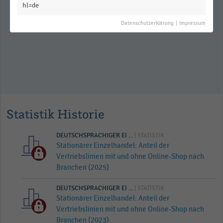
hl=de
Verteilung der Top-1.000-
Vertriebslinien in Deutschland nach
Datenschutzerklärung
|
Impressum
Rechtsformen (2021)
Statistik Historie
DEUTSCHSPRACHIGER EI ...
| STATISTIK
Stationärer Einzelhandel: Anteil der
Vertriebslinien mit und ohne Online-Shop nach
Branchen (2025)
DEUTSCHSPRACHIGER EI ...
| STATISTIK
Stationärer Einzelhandel: Anteil der
Vertriebslinien mit und ohne Online-Shop nach
Branchen (2023)