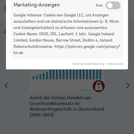
Marketing-Anzeigen
Informationen zur Statistik
Google Adsense: Cookie von Google LLC, um Anzeigen
auszuliefern und um statistische Informationen (z. B. Klick-
und Anzeigeverhalten) zu erfassen und auszuwerten.
Ausgewählte Statistiken
Cookie-Name: DSID, IDE, Laufzeit: 1 Jahr. Google Ireland
Limited, Gordon House, Barrow Street, Dublin 4, Ireland.
Datenschutzhinweise: https://policies.google.com/privacy?
hl=de
Datenschutzerklärung
|
Impressum
Anteil des Online-Handels am
Einzelhandelsumsatz im
Weihnachtsgeschäft in Deutschland
(2005-2025)