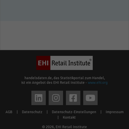
handelsdaten.de, das Statistikportal zum Handel,
ist ein Angebot des EHI Retail Institute -
www.ehi.org
Social
media
AGB
|
Datenschutz
|
Datenschutz-Einstellungen
|
Impressum
Footer
links
|
Kontakt
menu
© 2026, EHI Retail Institute