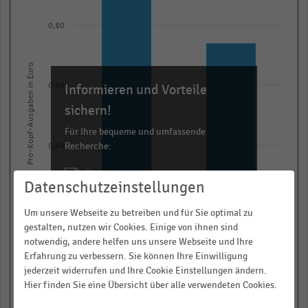
2
bars.
0,80
The
chart
Pro-Kopf-Ausgaben in Euro
has
Informieren und Vorteile
0,60
1
X
sichern!
axis
Für Ihre bequeme und umfassende
displaying
Recherche:
0,40
categories.
Über 300.000 Daten und Kennzahlen
Range:
Datenschutzeinstellungen
Rund 25.000 Statistiken
2
0,20
categories.
Download als Excel, PNG, PDF
Um unsere Webseite zu betreiben und für Sie optimal zu
The
gestalten, nutzen wir Cookies. Einige von ihnen sind
… und vieles mehr!
notwendig, andere helfen uns unsere Webseite und Ihre
chart
Erfahrung zu verbessern. Sie können Ihre Einwilligung
has
JETZT INFORMIEREN
0,00
jederzeit widerrufen und Ihre Cookie Einstellungen ändern.
Black Friday
Cyber Monday
1
Hier finden Sie eine Übersicht über alle verwendeten Cookies.
© Handelsdaten 2026
Y
End