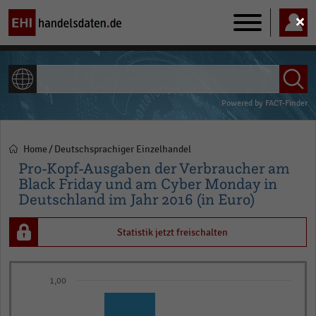
Main
navigation
ALLE INHALTE
Powered by
FACT-Finder
Home
Deutschsprachiger Einzelhandel
Pfadnavigation
Pro-Kopf-Ausgaben der Verbraucher am
Black Friday und am Cyber Monday in
Deutschland im Jahr 2016 (in Euro)
Statistik jetzt freischalten
Bar
Chart
1,00
graphic.
chart
with