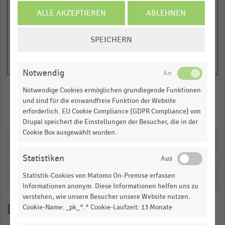
of
axis
interactive
ALLE AKZEPTIEREN
ABLEHNEN
displaying
chart
Pro-
COOKIE-
SPEICHERN
Kopf-
EINSTELLUNGEN
Ausgaben
ÄNDERN
in
Notwendig
Euro.
Notwendige Cookies ermöglichen grundlegende Funktionen
Range:
und sind für die einwandfreie Funktion der Website
0
Merken
Teilen
erforderlich. EU Cookie Compliance (GDPR Compliance) von
to
Drupal speichert die Einstellungen der Besucher, die in der
1.009155.
Cookie Box ausgewählt wurden.
Downloads
View
as
Statistiken
data
table.
Statistik-Cookies von Matomo On-Premise erfassen
Katalogisierung
Informationen anonym. Diese Informationen helfen uns zu
verstehen, wie unsere Besucher unsere Website nutzen.
Lesehilfe
Cookie-Name: _pk_*.* Cookie-Laufzeit: 13 Monate