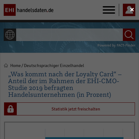
Main
navigation
ALLE INHALTE
Powered by
FACT-Finder
Home
Deutschsprachiger Einzelhandel
Pfadnavigation
„Was kommt nach der Loyalty Card“ –
Anteil der im Rahmen der EHI-CMO-
Studie 2019 befragten
Handelsunternehmen (in Prozent)
Statistik jetzt freischalten
Bar
Chart
graphic.
chart