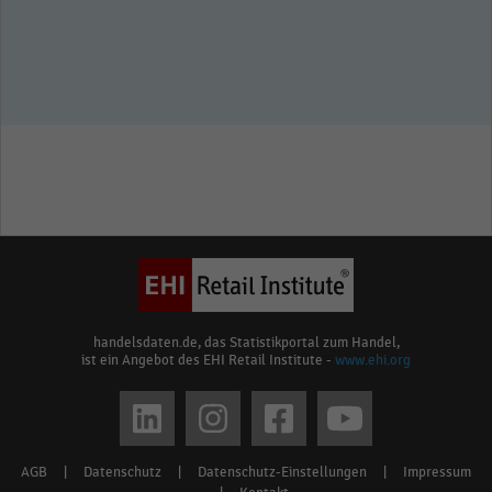
handelsdaten.de, das Statistikportal zum Handel,
ist ein Angebot des EHI Retail Institute -
www.ehi.org
Social
media
AGB
|
Datenschutz
|
Datenschutz-Einstellungen
|
Impressum
Footer