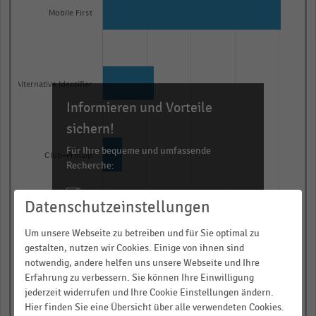
with
Mobile First
4
bars.
The
chart
Alternative Identifier
has
Informieren und Vorteile
1
X
sichern!
axis
Für Ihre bequeme und umfassende
Club-Prinzip
displaying
Recherche:
categories.
Über 300.000 Daten und Kennzahlen
Range:
Datenschutzeinstellungen
Rund 25.000 Statistiken
4
Marktplatz
categories.
Download als Excel, PNG, PDF
Um unsere Webseite zu betreiben und für Sie optimal zu
gestalten, nutzen wir Cookies. Einige von ihnen sind
The
… und vieles mehr!
notwendig, andere helfen uns unsere Webseite und Ihre
chart
0,00
0,25
0,50
0,75
1,00
Erfahrung zu verbessern. Sie können Ihre Einwilligung
has
JETZT INFORMIEREN
jederzeit widerrufen und Ihre Cookie Einstellungen ändern.
Anteil der befragten CMOs in Prozent
1
Hier finden Sie eine Übersicht über alle verwendeten Cookies.
© Handelsdaten 2026