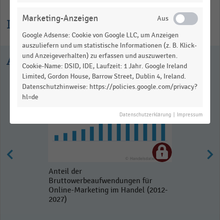
Marketing-Anzeigen
Informationen zur Statistik
Google Adsense: Cookie von Google LLC, um Anzeigen
auszuliefern und um statistische Informationen (z. B. Klick-
und Anzeigeverhalten) zu erfassen und auszuwerten.
Ausgewählte Statistiken
Cookie-Name: DSID, IDE, Laufzeit: 1 Jahr. Google Ireland
Limited, Gordon House, Barrow Street, Dublin 4, Ireland.
Datenschutzhinweise: https://policies.google.com/privacy?
hl=de
Datenschutzerklärung
|
Impressum
Anteil der
Bruttowerbeaufwendungen für
Online-Marketing im Handel (2012-
2027)