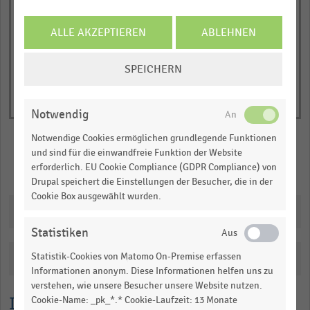
Y
End
of
axis
interactive
ALLE AKZEPTIEREN
ABLEHNEN
displaying
chart
Anteil
COOKIE-
SPEICHERN
der
EINSTELLUNGEN
befragten
ÄNDERN
CMOs
Notwendig
in
Notwendige Cookies ermöglichen grundlegende Funktionen
Prozent.
und sind für die einwandfreie Funktion der Website
Range:
Merken
Teilen
erforderlich. EU Cookie Compliance (GDPR Compliance) von
0
Drupal speichert die Einstellungen der Besucher, die in der
to
Cookie Box ausgewählt wurden.
Downloads
1.06239.
View
Statistiken
as
data
Statistik-Cookies von Matomo On-Premise erfassen
Katalogisierung
table.
Informationen anonym. Diese Informationen helfen uns zu
verstehen, wie unsere Besucher unsere Website nutzen.
Lesehilfe
Cookie-Name: _pk_*.* Cookie-Laufzeit: 13 Monate