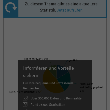
Zu diesem Thema gibt es eine aktuellere
Statistik.
Jetzt aufrufen
Pie
Chart
graphic.
chart
with
4
slices.
View
as
data
Nicht relevant: 0 %
Ja: 0 %
table.
Informieren und Vorteile
sichern!
Für Ihre bequeme und umfassende
Nein, aber
Recherche:
zukünftig geplant:
1 %
Nein, nicht geplant: 1 %
Über 300.000 Daten und Kennzahlen
Rund 25.000 Statistiken