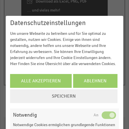
Download als Excel, PNG, PDF
… und vieles mehr!
Datenschutzeinstellungen
JETZT INFORMIEREN
Um unsere Webseite zu betreiben und für Sie optimal zu
© Handelsdaten 2026
End
gestalten, nutzen wir Cookies. Einige von ihnen sind
of
notwendig, andere helfen uns unsere Webseite und Ihre
interactive
Erfahrung zu verbessern. Sie können Ihre Einwilligung
chart
jederzeit widerrufen und Ihre Cookie Einstellungen ändern.
Hier finden Sie eine Übersicht über alle verwendeten Cookies.
ALLE AKZEPTIEREN
ABLEHNEN
COOKIE-
SPEICHERN
EINSTELLUNGEN
Merken
Teilen
ÄNDERN
Notwendig
Downloads
Notwendige Cookies ermöglichen grundlegende Funktionen