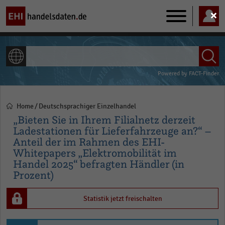
Main
navigation
ALLE INHALTE
Powered by
FACT-Finder
Home
Deutschsprachiger Einzelhandel
Pfadnavigation
„Bieten Sie in Ihrem Filialnetz derzeit
Ladestationen für Lieferfahrzeuge an?“ –
Anteil der im Rahmen des EHI-
Whitepapers „Elektromobilität im
Handel 2025“ befragten Händler (in
Prozent)
Statistik jetzt freischalten